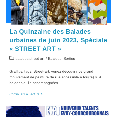
La Quinzaine des Balades
urbaines de juin 2023, Spéciale
« STREET ART »
Post
balades street art
/
Balades, Sorties
category:
Graffitis, tags, Street-art, venez découvrir ce grand
mouvement de peinture de rue accessible à tou(te) s. 4
balades d' 1h accompagnées…
La
Continuer La Lecture
Quinzaine
Des
Balades
Urbaines
De