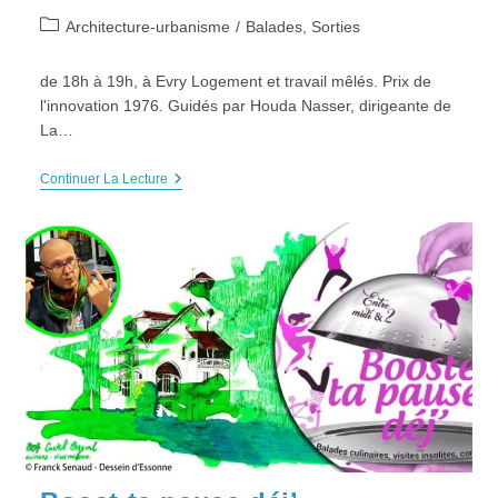
Post
Architecture-urbanisme
/
Balades, Sorties
category:
de 18h à 19h, à Evry Logement et travail mêlés. Prix de
l'innovation 1976. Guidés par Houda Nasser, dirigeante de
La…
VISITE
Continuer La Lecture
EXCEPTIONNELLE
“La
Cité
Artisanale”,
Mardi
26
Septembre
2023