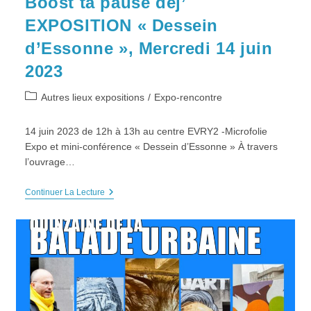
Boost ta pause déj’
EXPOSITION « Dessein
d’Essonne », Mercredi 14 juin
2023
Post
Autres lieux expositions
/
Expo-rencontre
category:
14 juin 2023 de 12h à 13h au centre EVRY2 -Microfolie
Expo et mini-conférence « Dessein d’Essonne » À travers
l’ouvrage…
Boost
Continuer La Lecture
Ta
Pause
Déj’
EXPOSITION
« Dessein
D’Essonne »,
Mercredi
14
Juin
2023