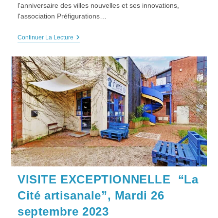
l'anniversaire des villes nouvelles et ses innovations,
l'association Préfigurations…
VISITE
Continuer La Lecture
De
L’
ENSIIE
Et
Du
CNAM
D’Evry,
Mardi
3
Octobre
2023
VISITE EXCEPTIONNELLE “La
Cité artisanale”, Mardi 26
septembre 2023