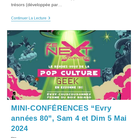
trésors (développée par…
Sortie
Continuer La Lecture
« CHASSE
AU
TRÉSOR
–
Parc
Des
Coquibus »,
Mercredi
19
Juin
2024
MINI-CONFÉRENCES “Evry
années 80”, Sam 4 et Dim 5 Mai
2024