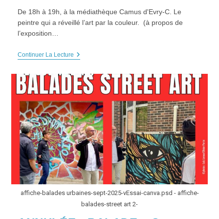
De 18h à 19h, à la médiathèque Camus d'Evry-C. Le
peintre qui a réveillé l’art par la couleur. (à propos de
l’exposition…
CONFÉRENCE
Continuer La Lecture
HDA
PRÉPARATION
VISITE
D’
EXPO
“Henri
MATISSE”,
Vendredi
20
Mars
2026
affiche-balades urbaines-sept-2025-vEssai-canva.psd - affiche-
balades-street art 2-