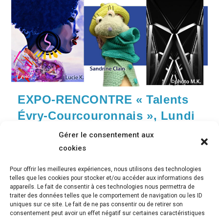
Juin
2023,
Spéciale
« STREET
ART »
EXPO-RENCONTRE « Talents
Évry-Courcouronnais », Lundi
9 janvier 2023, fin le 27 janvier
Gérer le consentement aux
2023
cookies
Post
Expo-rencontre
Pour offrir les meilleures expériences, nous utilisons des technologies
category:
telles que les cookies pour stocker et/ou accéder aux informations des
appareils. Le fait de consentir à ces technologies nous permettra de
Vernissage Mercredi 11 janvier 2023, 16h00 à17h30 et
traiter des données telles que le comportement de navigation ou les ID
Expo jusqu'au 27 janvier 2023, Maison de quartier des
uniques sur ce site. Le fait de ne pas consentir ou de retirer son
Pyramides Les artistes…
consentement peut avoir un effet négatif sur certaines caractéristiques