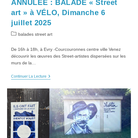
ANNULÉE : BALADE « Street
art » à VÉLO, Dimanche 6
juillet 2025
Post
balades street art
category:
De 16h à 18h, à Evry -Courcouronnes centre ville Venez
découvrir les œuvres des Street-artistes dispersées sur les
murs de la…
ANNULÉE
Continuer La Lecture
:
BALADE
« Street
Art »
À
VÉLO,
Dimanche
6
Juillet
2025