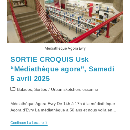
Fait
L’histoire
De
La
Ville”
Médiathèque Agora Evry
SORTIE CROQUIS Usk
“Médiathèque agora”, Samedi
5 avril 2025
Post
Balades, Sorties
/
Urban sketchers essonne
category:
Médiathèque Agora Evry De 14h à 17h à la médiathèque
Agora d'Evry La médiathèque a 50 ans et nous voilà en…
SORTIE
Continuer La Lecture
CROQUIS