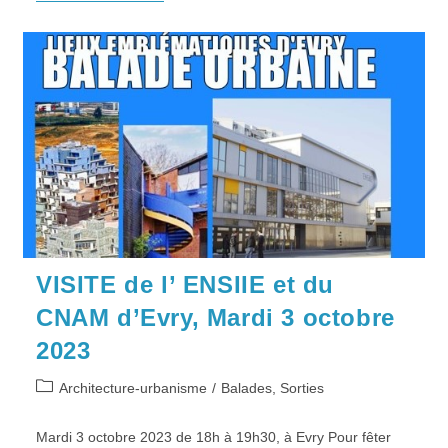
RENCONTRE
« Nouveaux
Talents
Evry-
Courcouronnais »,
Du
Mer.
10
Janv.
Au
28
Février
2024
VISITE de l’ ENSIIE et du
CNAM d’Evry, Mardi 3 octobre
2023
Post
Architecture-urbanisme
/
Balades, Sorties
category:
Mardi 3 octobre 2023 de 18h à 19h30, à Evry Pour fêter