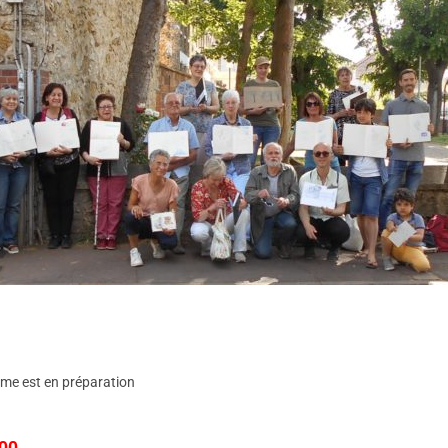
me est en préparation
00