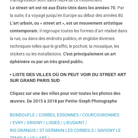
Le street-art est né aux États-Unis dans les années 70
. Par
la suite, il a voyagé jusqu’en Europe au début des années 80.
L’art urbain, ou «
street art
», est un mouvement artistique
contemporain.
Il regroupe toutes les formes d’art réalisé dans
la rue, ou dans des endroits publics, et englobe diverses
techniques telles que le graffiti, le pochoir, la mosaïque, les
stickers ou les installations.
C’est principalement un art
éphémère vu par un très grand public.
• LISTE DES VILLES OÙ ON PEUT VOIR DU STREET ART
SUR GRAND PARIS SUD
Cliquez sur une des villes pour voir toutes les photos des
œuvres. De 2015 à 2018 par Petite-Steph Photographe
BONDOUFLE /
CORBEIL ESSONNES
/
COURCOURONNES
/
EVRY
/
GRIGNY
/
LISSES
/
LIEUSAINT
/
RIS ORANGIS
/
ST GERMAIN LES CORBEILS
/
SAVIGNY LE
TEMPLE
/
VILLABÉ /