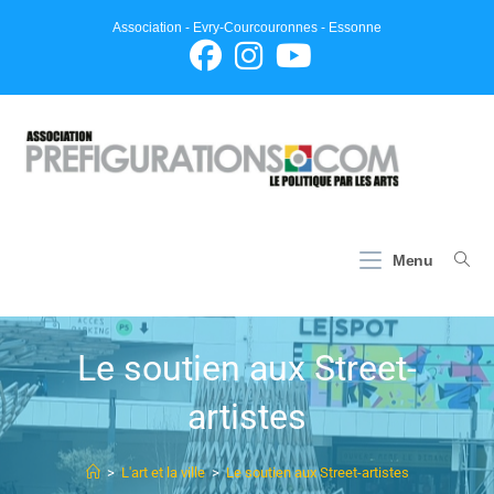
Association - Evry-Courcouronnes - Essonne
Menu
Le soutien aux Street-
artistes
>
L'art et la ville
>
Le soutien aux Street-artistes