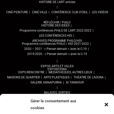
HISTOIRE DE L’ART articles
CINÉ-PEINTURE
CINÉ-VILLE
CONFÉRENCE CLIN D’OEIL
LES VIDÉOS
RÉFLÉCHIR / PHILO
HISTOIRE DES IDÉES
Programme conférences PHILO DE L’ART 2022-2023
LES CONFÉRENCES HDI
ARCHIVES PROGRAMME PHILO/HDI
Programme conférences PHILO / HDI 2021-2022
2020 – 2021 : « Penser demain » avec le C-19
2019-2020 : « Penser demain » avec le C-19
EXPOS, ARTS ET VILLES
EXPOSITIONS
EXPO-RENCONTRE
MEDIATHEQUES, AUTRES LIEUX
MAISONS DE QUARTIER
ARTS PLASTIQUES
THÉATRE DE L’AGORA
GALERIE ANNAPURNA
Al TANNOUR
BALADES, SORTIES
PPROGRAMME DES BALADES URBAINES 2025
Gérer le consentement aux
PROGRAMME BALADES en Essonne 2024
cookies
URBAN SKETCHERS ESSONNE