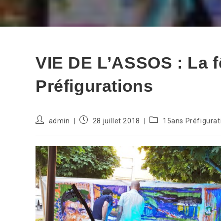
VIE DE L’ASSOS : La f
Préfigurations
Auteur/autrice
Publication
Post
admin
28 juillet 2018
15ans Préfigurat
de
publiée :
category:
la
publication :