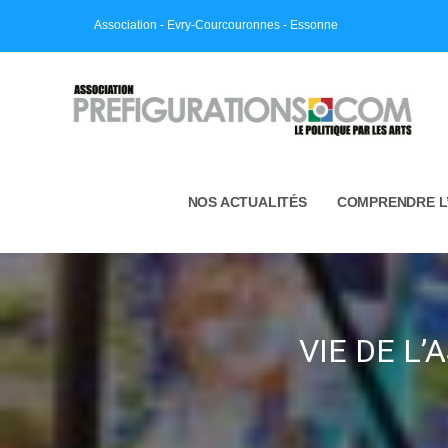
Skip
Association - Evry-Courcouronnes - Essonne
to
content
NOS ACTUALITÉS
COMPRENDRE L
VIE DE L’A