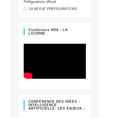
Préfigurations officiel
dans
S’ouvre
un
LA REVUE PREFIGURATIONS
dans
nouvel
un
onglet
nouvel
Conférence HDA : LA
LICORNE
onglet
CONFÉRENCE DES IDÉES :
INTELLIGENCE
ARTIFICIELLE, LES ENJEUX…