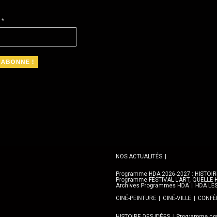
l
*
NOS ACTUALITÉS
Programme HDA 2026-2027 : HISTOIRE 
Programme FESTIVAL L’ART, QUELLE H
Archives Programmes HDA
HDA LE
CINÉ-PEINTURE
CINÉ-VILLE
CONFÉR
HISTOIRE DES IDÉES
Programme con