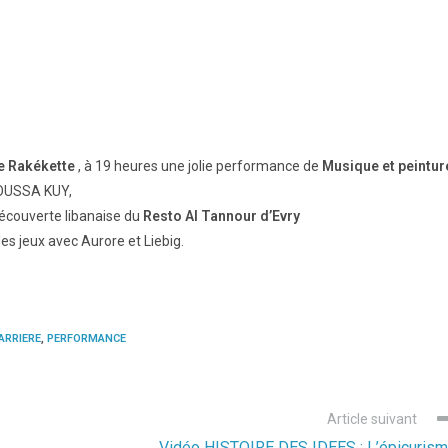
e Rakékette
, à 19 heures une jolie performance de
Musique et peintur
HOUSSA KUY,
 découverte libanaise du
Resto Al Tannour d’Evry
des jeux avec Aurore et Liebig.
ARRIERE
,
PERFORMANCE
Article suivant
Vidéo HISTOIRE DES IDEES : L’épicuris