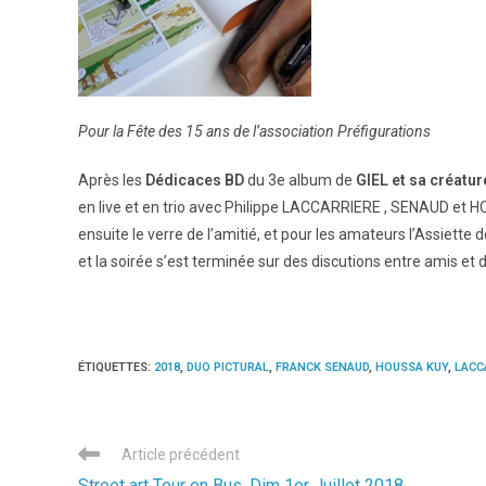
Pour la Fête des 15 ans de l’association Préfigurations
Après les
Dédicaces BD
du 3e album de
GIEL et sa créatur
en live et en trio avec Philippe LACCARRIERE , SENAUD et 
ensuite le verre de l’amitié, et pour les amateurs l’Assiette
et la soirée s’est terminée sur des discutions entre amis et 
ÉTIQUETTES
:
2018
,
DUO PICTURAL
,
FRANCK SENAUD
,
HOUSSA KUY
,
LACC
Read
Article précédent
more
Street art Tour en Bus, Dim 1er Juillet 2018