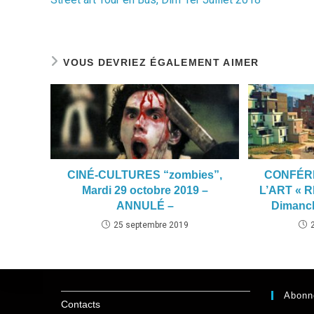
articles
VOUS DEVRIEZ ÉGALEMENT AIMER
CINÉ-CULTURES “zombies”,
CONFÉR
Mardi 29 octobre 2019 –
L’ART « R
ANNULÉ –
Dimanch
25 septembre 2019
Abonn
Contacts