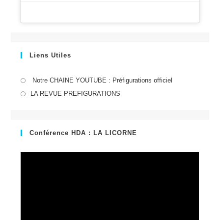
Liens Utiles
S’ouvre
Notre CHAINE YOUTUBE : Préfigurations officiel
dans
S’ouvre
LA REVUE PREFIGURATIONS
un
dans
nouvel
un
onglet
nouvel
Conférence HDA : LA LICORNE
onglet