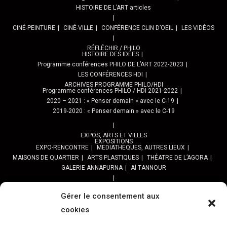
HISTOIRE DE L’ART articles
CINÉ-PEINTURE
CINÉ-VILLE
CONFÉRENCE CLIN D’OEIL
LES VIDÉOS
RÉFLÉCHIR / PHILO
HISTOIRE DES IDÉES
Programme conférences PHILO DE L’ART 2022-2023
LES CONFÉRENCES HDI
ARCHIVES PROGRAMME PHILO/HDI
Programme conférences PHILO / HDI 2021-2022
2020 – 2021 : « Penser demain » avec le C-19
2019-2020 : « Penser demain » avec le C-19
EXPOS, ARTS ET VILLES
EXPOSITIONS
EXPO-RENCONTRE
MEDIATHEQUES, AUTRES LIEUX
MAISONS DE QUARTIER
ARTS PLASTIQUES
THÉATRE DE L’AGORA
GALERIE ANNAPURNA
Al TANNOUR
BALADES, SORTIES
PPROGRAMME DES BALADES URBAINES 2025
Gérer le consentement aux
PROGRAMME BALADES en Essonne 2024
cookies
URBAN SKETCHERS ESSONNE