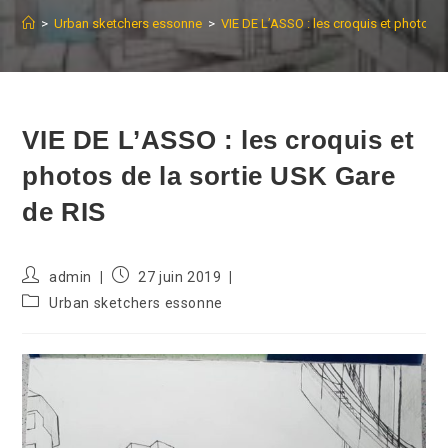
>
Urban sketchers essonne
>
VIE DE L’ASSO : les croquis et photos d
VIE DE L’ASSO : les croquis et
photos de la sortie USK Gare
de RIS
Auteur/autrice
Publication
admin
27 juin 2019
de
publiée :
Post
Urban sketchers essonne
la
category:
publication :