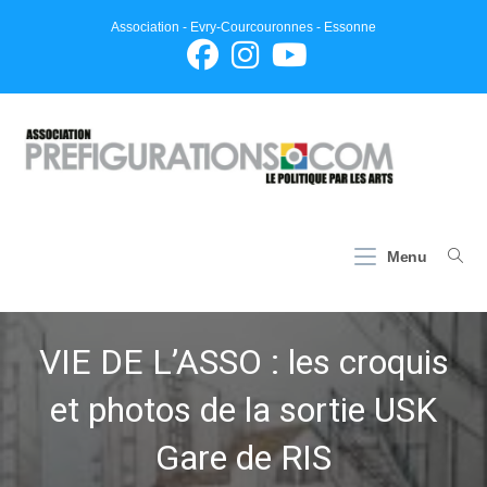
Skip
Association - Evry-Courcouronnes - Essonne
to
content
Menu
VIE DE L’ASSO : les croquis
et photos de la sortie USK
Gare de RIS