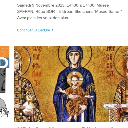
Samedi 9 Novembre 2019, 14h00 à 17h00, Musée
SAFRAN, Réau SORTIE Urban Sketchers "Musée Safran"
Avec plein les yeux des plus…
SORTIE
Continuer La Lecture
Urban
Sketchers
« Musée
Safran »,
Samedi
9
Novembre
2019
ez-Vous À Notre Newsletter
l
*