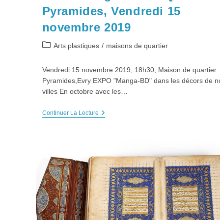
Pyramides, Vendredi 15
Mentions légales
novembre 2019
Plan du site
Post
Arts plastiques
/
maisons de quartier
Politique de cookies (UE)
category:
Vendredi 15 novembre 2019, 18h30, Maison de quartier
Pyramides,Evry EXPO "Manga-BD" dans les décors de n
Copyright Association Préfigurations - 2014-2026
villes En octobre avec les…
EXPO
Continuer La Lecture
Manga-
BD
À
MQ
Pyramides,
Vendredi
15
Novembre
2019