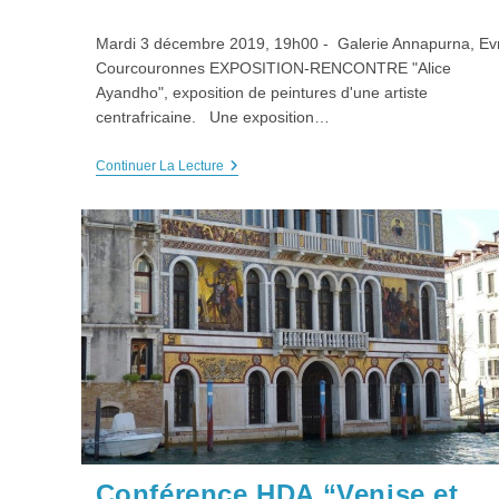
category:
Mardi 3 décembre 2019, 19h00 - Galerie Annapurna, Ev
Courcouronnes EXPOSITION-RENCONTRE "Alice
Ayandho", exposition de peintures d'une artiste
centrafricaine. Une exposition…
EXPO-
Continuer La Lecture
RENCONTRE
“Alice
Ayandho”,
Mardi
03
Décembre
2019
Conférence HDA “Venise et