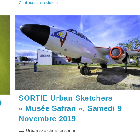
VIE
Continuer La Lecture
DE
L’ASSO
:
Les
Croquis
Et
Photos
Réalisés
AU
MUSÉE
SAFRAN
SORTIE Urban Sketchers
0
« Musée Safran », Samedi 9
Novembre 2019
Post
Urban sketchers essonne
category: