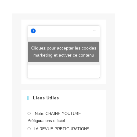
Cliquez pour accepter les cookies
marketing et activer ce contenu
Liens Utiles
S’ouvre
Notre CHAINE YOUTUBE :
Préfigurations officiel
dans
S’ouvre
un
LA REVUE PREFIGURATIONS
dans
nouvel