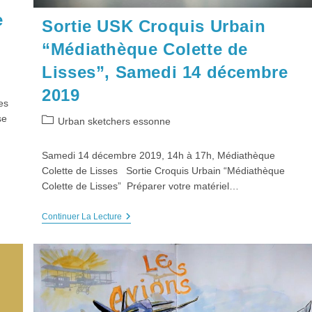
e
Sortie USK Croquis Urbain
“Médiathèque Colette de
Lisses”, Samedi 14 décembre
2019
es
se
Post
Urban sketchers essonne
category:
Samedi 14 décembre 2019, 14h à 17h, Médiathèque
Colette de Lisses Sortie Croquis Urbain “Médiathèque
Colette de Lisses” Préparer votre matériel…
Sortie
Continuer La Lecture
USK
Croquis
Urbain
“Médiathèque
Colette
De
Lisses”,
Samedi