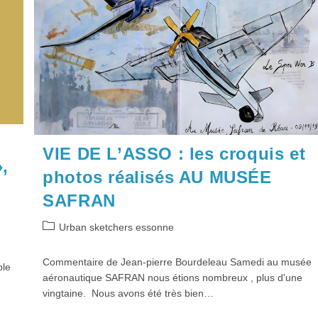
14
Décembre
2019
VIE DE L’ASSO : les croquis et
,
photos réalisés AU MUSÉE
SAFRAN
Post
Urban sketchers essonne
category:
Commentaire de Jean-pierre Bourdeleau Samedi au musée
ble
aéronautique SAFRAN nous étions nombreux , plus d'une
vingtaine. Nous avons été très bien…