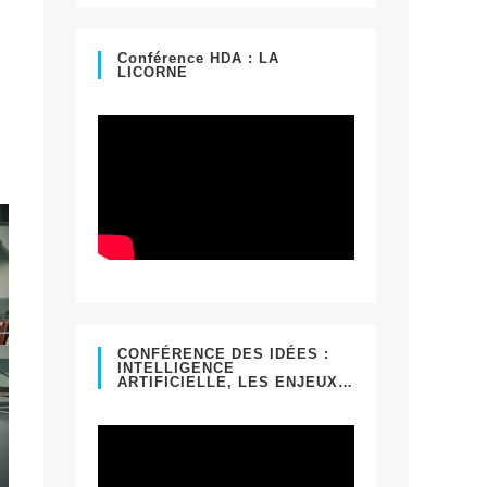
un
onglet
nouvel
Conférence HDA : LA
LICORNE
onglet
CONFÉRENCE DES IDÉES :
INTELLIGENCE
ARTIFICIELLE, LES ENJEUX…