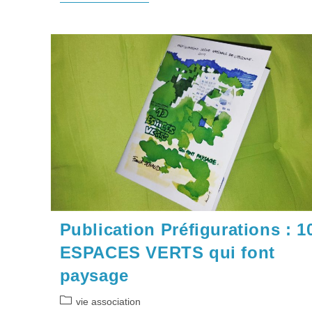
ANNULÉ-
Conférence
PHILO
«Qui
Est
Mon
Semblable
?
…
»,
Jeudi
19
Déc
2019
Publication Préfigurations : 1
ESPACES VERTS qui font
paysage
Post
vie association