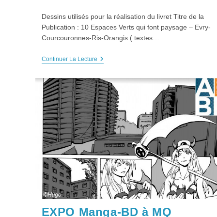
category:
Dessins utilisés pour la réalisation du livret Titre de la
Publication : 10 Espaces Verts qui font paysage – Evry-
Courcouronnes-Ris-Orangis ( textes…
Publication
Continuer La Lecture
Préfigurations
:
10
ESPACES
VERTS
Qui
Font
Paysage
Abonn
Contacts
Newsletter
E-mai
Archives Newsletter
Nos partenaires
EXPO Manga-BD à MQ
L’agenda Préfigurations