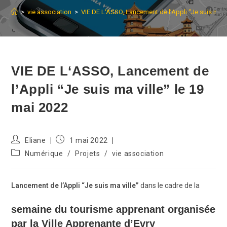
>
vie association
>
VIE DE L‘ASSO, Lancement de l’Appli “Je suis ma vi
VIE DE L‘ASSO, Lancement de
l’Appli “Je suis ma ville” le 19
mai 2022
Auteur/autrice
Publication
Eliane
1 mai 2022
de
publiée :
Post
Numérique
/
Projets
/
vie association
la
category:
publication :
Lancement de l’Appli “Je suis ma ville”
dans le cadre de la
semaine du tourisme apprenant organisée
par
la Ville Apprenante d’Evry