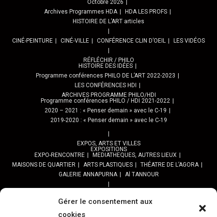
Octobre 2026
Archives Programmes HDA
HDA LES PROFS
HISTOIRE DE L’ART articles
CINÉ-PEINTURE
CINÉ-VILLE
CONFÉRENCE CLIN D’OEIL
LES VIDÉOS
RÉFLÉCHIR / PHILO
HISTOIRE DES IDÉES
Programme conférences PHILO DE L’ART 2022-2023
LES CONFÉRENCES HDI
ARCHIVES PROGRAMME PHILO/HDI
Programme conférences PHILO / HDI 2021-2022
2020 – 2021 : « Penser demain » avec le C-19
2019-2020 : « Penser demain » avec le C-19
EXPOS, ARTS ET VILLES
EXPOSITIONS
EXPO-RENCONTRE
MEDIATHEQUES, AUTRES LIEUX
MAISONS DE QUARTIER
ARTS PLASTIQUES
THÉATRE DE L’AGORA
GALERIE ANNAPURNA
Al TANNOUR
BALADES, SORTIES
PPROGRAMME DES BALADES URBAINES 2025
Gérer le consentement aux
PROGRAMME BALADES en Essonne 2024
cookies