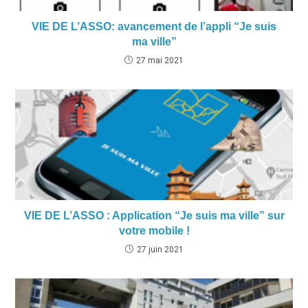
VIE DE L’ASSO: avancement de l’appli “Je suis
ma ville”
27 mai 2021
VIE DE L’ASSO : Application “Je suis ma ville” sur
votre mobile !
27 juin 2021