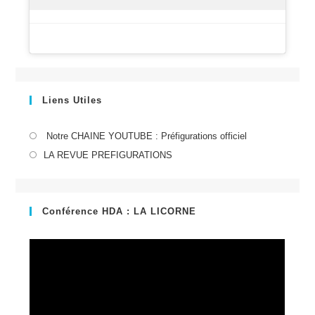
Liens Utiles
S’ouvre
Notre CHAINE YOUTUBE : Préfigurations officiel
dans
S’ouvre
LA REVUE PREFIGURATIONS
un
dans
nouvel
un
onglet
nouvel
Conférence HDA : LA LICORNE
onglet