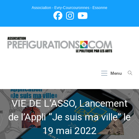
Skip
Association - Evry-Courcouronnes - Essonne
to
content
Menu
VIE DE L‘ASSO, Lancement
de l’Appli “Je suis ma ville” le
19 mai 2022