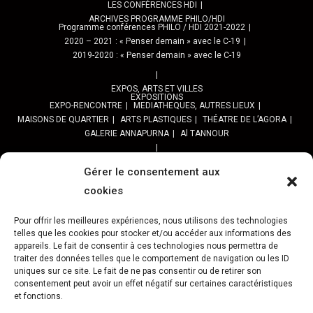
LES CONFÉRENCES HDI
ARCHIVES PROGRAMME PHILO/HDI
Programme conférences PHILO / HDI 2021-2022
2020 – 2021 : « Penser demain » avec le C-19
2019-2020 : « Penser demain » avec le C-19
EXPOS, ARTS ET VILLES
EXPOSITIONS
EXPO-RENCONTRE
MEDIATHEQUES, AUTRES LIEUX
MAISONS DE QUARTIER
ARTS PLASTIQUES
THÉATRE DE L’AGORA
GALERIE ANNAPURNA
Al TANNOUR
BALADES, SORTIES
PPROGRAMME DES BALADES URBAINES 2025
Gérer le consentement aux
PROGRAMME BALADES en Essonne 2024
cookies
URBAN SKETCHERS ESSONNE
Programme SORTIES URBAN SKETCHER 2024-2025 :
Pour offrir les meilleures expériences, nous utilisons des technologies
telles que les cookies pour stocker et/ou accéder aux informations des
Archives URBAN SKETCHERS ESSONNE
appareils. Le fait de consentir à ces technologies nous permettra de
traiter des données telles que le comportement de navigation ou les ID
ATELIERS CULTURELS
STREET ART
JEU URBAIN « JeSuisMaVille »
uniques sur ce site. Le fait de ne pas consentir ou de retirer son
consentement peut avoir un effet négatif sur certaines caractéristiques
L’ASSOCIATION
et fonctions.
PRÉSENTATION
NOS PRESTATIONS
ASSOCIATION ET PROJETS