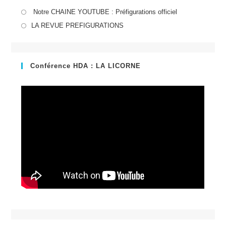
S’ouvre
Notre CHAINE YOUTUBE : Préfigurations officiel
dans
S’ouvre
LA REVUE PREFIGURATIONS
un
dans
nouvel
un
onglet
nouvel
Conférence HDA : LA LICORNE
onglet