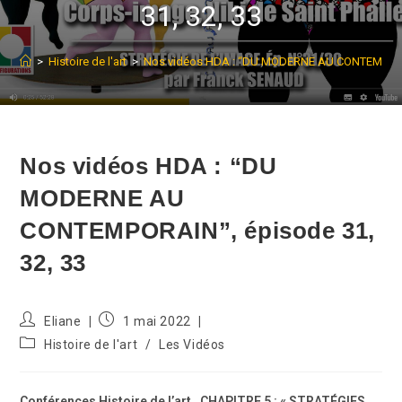
31, 32, 33
>
Histoire de l'art
>
Nos vidéos HDA : “DU MODERNE AU CONTEMPORAI
Nos vidéos HDA : “DU
MODERNE AU
CONTEMPORAIN”, épisode 31,
32, 33
Auteur/autrice
Publication
Eliane
1 mai 2022
de
publiée :
Post
Histoire de l'art
/
Les Vidéos
la
category:
publication :
Conférences Histoire de l’art , CHAPITRE 5 : « STRATÉGIES