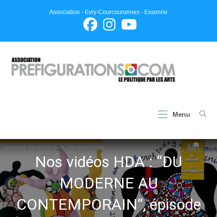
Skip
Association - Evry-Courcouronnes - Essonne
to
content
Menu
Nos vidéos HDA : “DU
MODERNE AU
CONTEMPORAIN”, épisode