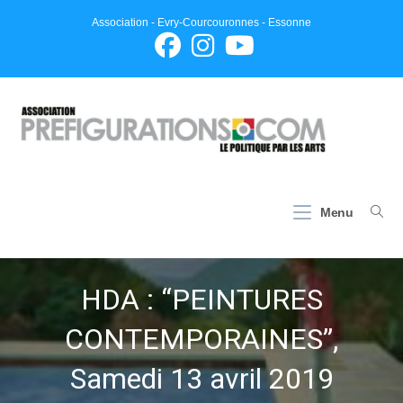
Skip
Association - Evry-Courcouronnes - Essonne
to
content
Menu
HDA : “PEINTURES
CONTEMPORAINES”,
Samedi 13 avril 2019