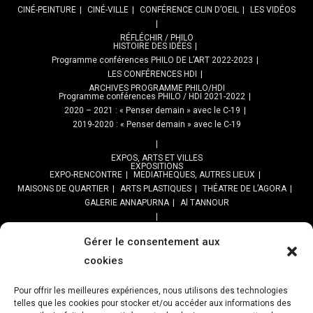
CINÉ-PEINTURE
CINÉ-VILLE
CONFÉRENCE CLIN D’OEIL
LES VIDÉOS
RÉFLÉCHIR / PHILO
HISTOIRE DES IDÉES
Programme conférences PHILO DE L’ART 2022-2023
LES CONFÉRENCES HDI
ARCHIVES PROGRAMME PHILO/HDI
Programme conférences PHILO / HDI 2021-2022
2020 – 2021 : « Penser demain » avec le C-19
2019-2020 : « Penser demain » avec le C-19
EXPOS, ARTS ET VILLES
EXPOSITIONS
EXPO-RENCONTRE
MEDIATHEQUES, AUTRES LIEUX
MAISONS DE QUARTIER
ARTS PLASTIQUES
THÉATRE DE L’AGORA
GALERIE ANNAPURNA
Al TANNOUR
BALADES, SORTIES
PPROGRAMME DES BALADES URBAINES 2025
Gérer le consentement aux
PROGRAMME BALADES en Essonne 2024
cookies
URBAN SKETCHERS ESSONNE
Programme SORTIES URBAN SKETCHER 2024-2025 :
Pour offrir les meilleures expériences, nous utilisons des technologies
Archives URBAN SKETCHERS ESSONNE
telles que les cookies pour stocker et/ou accéder aux informations des