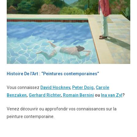
Histoire De l’Art : “Peintures contemporaines”
Vous connaissez
David Hockney
,
Peter Doig
,
Carole
Benzaken
,
Gerhard Richter
,
Romain Bernini
ou
Ina van Zyl
?
Venez découvrir ou approfondir vos connaissances sur la
peinture contemporaine.