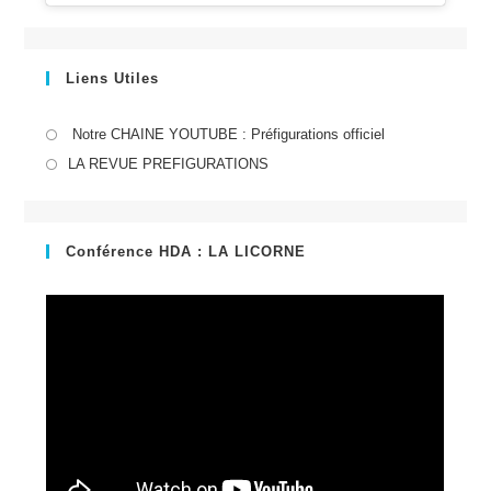
Liens Utiles
S’ouvre
Notre CHAINE YOUTUBE : Préfigurations officiel
dans
S’ouvre
LA REVUE PREFIGURATIONS
un
dans
nouvel
un
onglet
nouvel
Conférence HDA : LA LICORNE
onglet