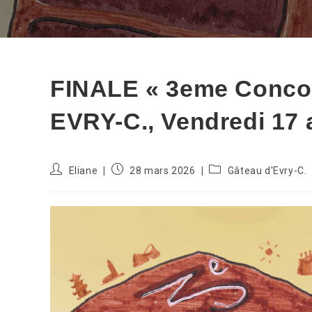
FINALE « 3eme Conc
EVRY-C., Vendredi 17 a
Auteur/autrice
Publication
Post
Eliane
28 mars 2026
Gâteau d'Evry-C.
de
publiée :
category:
la
publication :