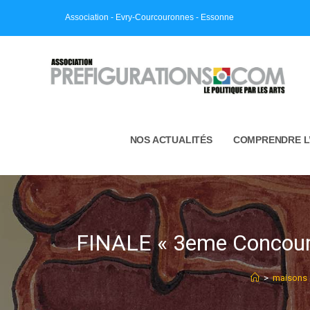
Skip
Association - Evry-Courcouronnes - Essonne
to
content
NOS ACTUALITÉS
COMPRENDRE L
FINALE « 3eme Concour
>
maisons 