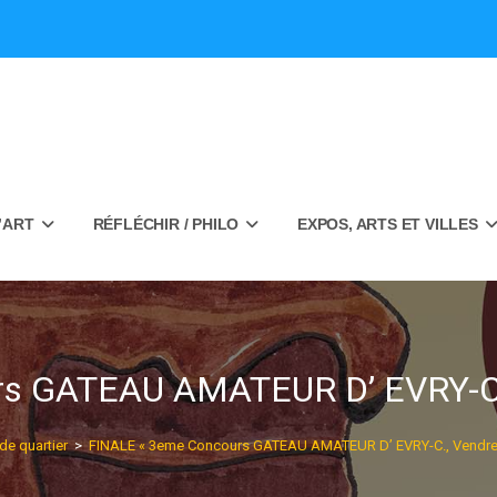
’ART
RÉFLÉCHIR / PHILO
EXPOS, ARTS ET VILLES
s GATEAU AMATEUR D’ EVRY-C., 
de quartier
>
FINALE « 3eme Concours GATEAU AMATEUR D’ EVRY-C., Vendredi