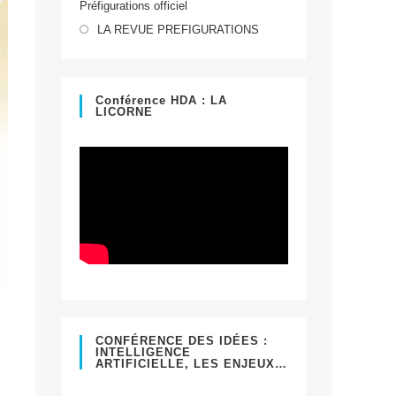
Préfigurations officiel
dans
S’ouvre
un
LA REVUE PREFIGURATIONS
dans
nouvel
un
onglet
nouvel
Conférence HDA : LA
LICORNE
onglet
CONFÉRENCE DES IDÉES :
INTELLIGENCE
ARTIFICIELLE, LES ENJEUX…