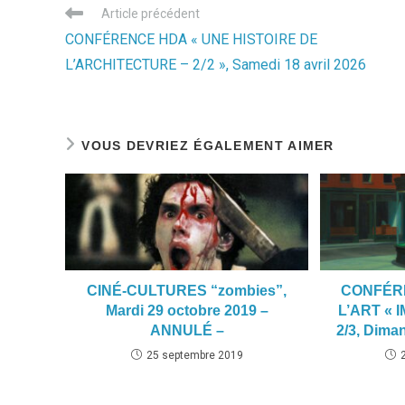
Read
Article précédent
more
CONFÉRENCE HDA « UNE HISTOIRE DE
articles
L’ARCHITECTURE – 2/2 », Samedi 18 avril 2026
VOUS DEVRIEZ ÉGALEMENT AIMER
CINÉ-CULTURES “zombies”,
CONFÉR
Mardi 29 octobre 2019 –
L’ART « 
ANNULÉ –
2/3, Dima
25 septembre 2019