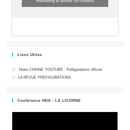
marketing et activer ce contenu
Liens Utiles
S’ouvre
Notre CHAINE YOUTUBE : Préfigurations officiel
dans
S’ouvre
LA REVUE PREFIGURATIONS
un
dans
nouvel
un
onglet
nouvel
Conférence HDA : LA LICORNE
onglet