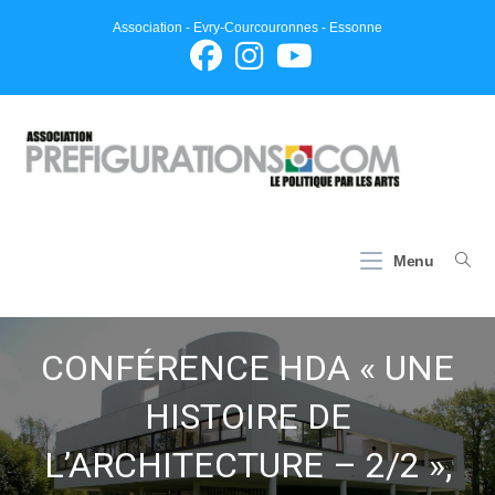
Skip
Association - Evry-Courcouronnes - Essonne
to
content
Menu
CONFÉRENCE HDA « UNE
HISTOIRE DE
L’ARCHITECTURE – 2/2 »,