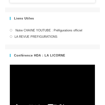
Liens Utiles
S’ouvre
Notre CHAINE YOUTUBE : Préfigurations officiel
dans
S’ouvre
LA REVUE PREFIGURATIONS
un
dans
nouvel
un
onglet
nouvel
Conférence HDA : LA LICORNE
onglet