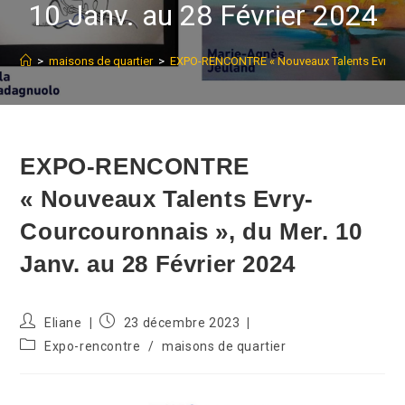
10 Janv. au 28 Février 2024
>
maisons de quartier
>
EXPO-RENCONTRE « Nouveaux Talents Evry-Cour
EXPO-RENCONTRE
« Nouveaux Talents Evry-
Courcouronnais », du Mer. 10
Janv. au 28 Février 2024
Auteur/autrice
Publication
Eliane
23 décembre 2023
de
publiée :
Post
Expo-rencontre
/
maisons de quartier
la
category:
publication :