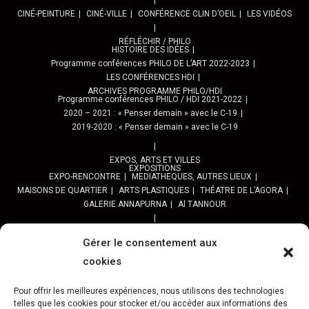
CINÉ-PEINTURE
CINÉ-VILLE
CONFÉRENCE CLIN D’OEIL
LES VIDÉOS
RÉFLÉCHIR / PHILO
HISTOIRE DES IDÉES
Programme conférences PHILO DE L’ART 2022-2023
LES CONFÉRENCES HDI
ARCHIVES PROGRAMME PHILO/HDI
Programme conférences PHILO / HDI 2021-2022
2020 – 2021 : « Penser demain » avec le C-19
2019-2020 : « Penser demain » avec le C-19
EXPOS, ARTS ET VILLES
EXPOSITIONS
EXPO-RENCONTRE
MEDIATHEQUES, AUTRES LIEUX
MAISONS DE QUARTIER
ARTS PLASTIQUES
THÉATRE DE L’AGORA
GALERIE ANNAPURNA
Al TANNOUR
BALADES, SORTIES
PPROGRAMME DES BALADES URBAINES 2025
Gérer le consentement aux
PROGRAMME BALADES en Essonne 2024
cookies
URBAN SKETCHERS ESSONNE
Programme SORTIES URBAN SKETCHER 2024-2025 :
Pour offrir les meilleures expériences, nous utilisons des technologies
telles que les cookies pour stocker et/ou accéder aux informations des
Archives URBAN SKETCHERS ESSONNE