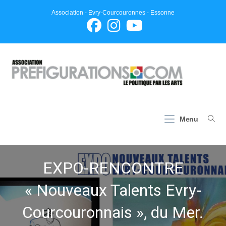
Skip
Association - Evry-Courcouronnes - Essonne
to
content
Menu
EXPO-RENCONTRE
« Nouveaux Talents Evry-
Courcouronnais », du Mer.