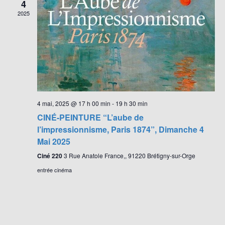
4
e
2025
n
t
s
4 mai, 2025 @ 17 h 00 min
-
19 h 30 min
CINÉ-PEINTURE “L’aube de
l’impressionnisme, Paris 1874”, Dimanche 4
Mai 2025
Ciné 220
3 Rue Anatole France,, 91220 Brétigny-sur-Orge
entrée cinéma