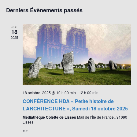
e
a
e
i
S
c
Derniers Évènements passés
s
v
c
é
h
t
i
e
l
h
e
r
g
OCT
e
e
c
18
a
c
h
2025
r
t
e
t
c
i
i
h
o
o
e
n
n
d
e
n
e
t
e
v
z
n
18 octobre, 2025 @ 10 h 00 min
-
12 h 00 min
u
u
a
CONFÉRENCE HDA « Petite histoire de
e
n
v
L’ARCHITECTURE », Samedi 18 octobre 2025
s
e
i
Médiathèque Colette de Lisses
Mail de l’Île de France,, 91090
É
d
Lisses
g
v
a
10€
a
è
t