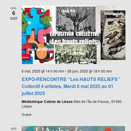
n
t
e
MAI
e
6
i
.
m
2025
o
e
n
n
d
t
e
v
u
e
6 mai, 2025 @ 14 h 00 min
-
28 juin, 2025 @ 18 h 00 min
s
EXPO-RENCONTRE “Les HAUTS RELIEFS”
Collectif 4 artistes, Mardi 6 mai 2025 au 01
É
juillet 2025
v
Médiathèque Colette de Lisses
Mail de l’Île de France,, 91090
è
Lisses
n
Gratuit
e
m
MAI