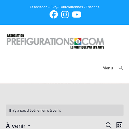
Skip
Association - Evry-Courcouronnes - Essonne
to
content
Évènements
Menu
>
Évènements
Il n’y a pas d’évènements à venir.
À venir
N
R
R
L