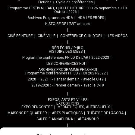
Fictions ». Cycle de conférences
Programme FESTIVAL L’ART, QUELLE HISTOIRE ! Du 26 septembre au 10
Octobre 2026
Archives Programmes HDA
HDA LES PROFS
HISTOIRE DE L’ART articles
CINÉ-PEINTURE
CINÉ-VILLE
CONFÉRENCE CLIN D’OEIL
LES VIDÉOS
RÉFLÉCHIR / PHILO
HISTOIRE DES IDÉES
Programme conférences PHILO DE L’ART 2022-2023
LES CONFÉRENCES HDI
ARCHIVES PROGRAMME PHILO/HDI
Programme conférences PHILO / HDI 2021-2022
2020 – 2021 : « Penser demain » avec le C-19
2019-2020 : « Penser demain » avec le C-19
EXPOS, ARTS ET VILLES
EXPOSITIONS
EXPO-RENCONTRE
MEDIATHEQUES, AUTRES LIEUX
MAISONS DE QUARTIER
ARTS PLASTIQUES
THÉATRE DE L’AGORA
GALERIE ANNAPURNA
Al TANNOUR
BALADES, SORTIES
PPROGRAMME DES BALADES URBAINES 2025