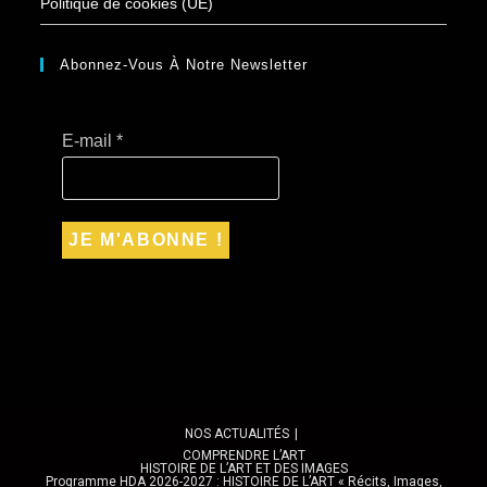
Politique de cookies (UE)
v
è
Abonnez-Vous À Notre Newsletter
n
e
E-mail
*
m
e
n
t
s
NOS ACTUALITÉS
COMPRENDRE L’ART
HISTOIRE DE L’ART ET DES IMAGES
Programme HDA 2026-2027 : HISTOIRE DE L’ART « Récits, Images,