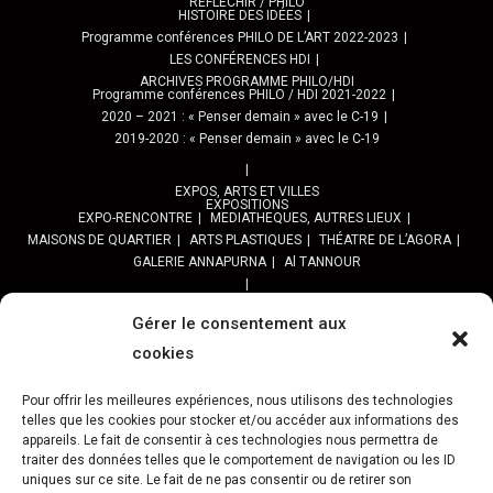
RÉFLÉCHIR / PHILO
HISTOIRE DES IDÉES
Programme conférences PHILO DE L’ART 2022-2023
LES CONFÉRENCES HDI
ARCHIVES PROGRAMME PHILO/HDI
Programme conférences PHILO / HDI 2021-2022
2020 – 2021 : « Penser demain » avec le C-19
2019-2020 : « Penser demain » avec le C-19
EXPOS, ARTS ET VILLES
EXPOSITIONS
EXPO-RENCONTRE
MEDIATHEQUES, AUTRES LIEUX
MAISONS DE QUARTIER
ARTS PLASTIQUES
THÉATRE DE L’AGORA
GALERIE ANNAPURNA
Al TANNOUR
BALADES, SORTIES
PPROGRAMME DES BALADES URBAINES 2025
Gérer le consentement aux
PROGRAMME BALADES en Essonne 2024
cookies
URBAN SKETCHERS ESSONNE
Programme SORTIES URBAN SKETCHER 2024-2025 :
Pour offrir les meilleures expériences, nous utilisons des technologies
Archives URBAN SKETCHERS ESSONNE
telles que les cookies pour stocker et/ou accéder aux informations des
appareils. Le fait de consentir à ces technologies nous permettra de
traiter des données telles que le comportement de navigation ou les ID
ATELIERS CULTURELS
STREET ART
JEU URBAIN « JeSuisMaVille »
uniques sur ce site. Le fait de ne pas consentir ou de retirer son