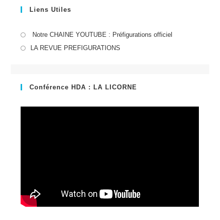
Liens Utiles
S’ouvre
Notre CHAINE YOUTUBE : Préfigurations officiel
dans
S’ouvre
LA REVUE PREFIGURATIONS
un
dans
nouvel
un
onglet
nouvel
Conférence HDA : LA LICORNE
onglet