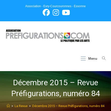
Skip
Association - Evry-Courcouronnes - Essonne
to
content
Menu
Décembre 2015 – Revue
Préfigurations, numéro 84
>
La Revue
>
Décembre 2015 – Revue Préfigurations, numéro 84