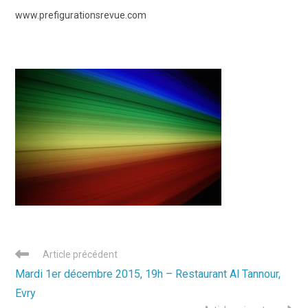
www.prefigurationsrevue.com
Read
Article précédent
more
Mardi 1er décembre 2015, 19h – Restaurant Al Tannour,
articles
Evry