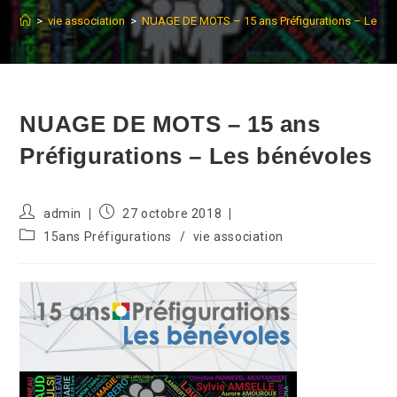
>
vie association
>
NUAGE DE MOTS – 15 ans Préfigurations – Les b
NUAGE DE MOTS – 15 ans
Préfigurations – Les bénévoles
Auteur/autrice
Publication
admin
27 octobre 2018
de
publiée :
Post
15ans Préfigurations
/
vie association
la
category:
publication :