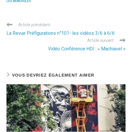
LES BÉNÉVOLES
Read
Article précédent
more
La Revue Préfigurations n°101- les vidéos 3/6 à 6/6
articles
Article suivant
Vidéo Conférence HDI : « Machiavel »
VOUS DEVRIEZ ÉGALEMENT AIMER