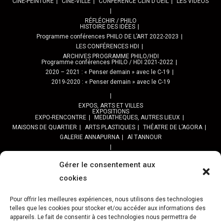
CINÉ-PEINTURE
CINÉ-VILLE
CONFÉRENCE CLIN D’OEIL
LES VIDÉOS
RÉFLÉCHIR / PHILO
HISTOIRE DES IDÉES
Programme conférences PHILO DE L’ART 2022-2023
LES CONFÉRENCES HDI
ARCHIVES PROGRAMME PHILO/HDI
Programme conférences PHILO / HDI 2021-2022
2020 – 2021 : « Penser demain » avec le C-19
2019-2020 : « Penser demain » avec le C-19
EXPOS, ARTS ET VILLES
EXPOSITIONS
EXPO-RENCONTRE
MEDIATHEQUES, AUTRES LIEUX
MAISONS DE QUARTIER
ARTS PLASTIQUES
THÉATRE DE L’AGORA
GALERIE ANNAPURNA
Al TANNOUR
BALADES, SORTIES
PPROGRAMME DES BALADES URBAINES 2025
Gérer le consentement aux
PROGRAMME BALADES en Essonne 2024
cookies
URBAN SKETCHERS ESSONNE
Programme SORTIES URBAN SKETCHER 2024-2025 :
Pour offrir les meilleures expériences, nous utilisons des technologies
Archives URBAN SKETCHERS ESSONNE
telles que les cookies pour stocker et/ou accéder aux informations des
appareils. Le fait de consentir à ces technologies nous permettra de