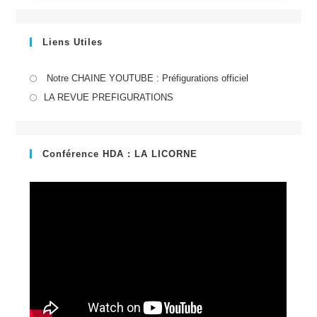
Liens Utiles
S’ouvre
Notre CHAINE YOUTUBE : Préfigurations officiel
dans
S’ouvre
LA REVUE PREFIGURATIONS
un
dans
nouvel
un
onglet
nouvel
Conférence HDA : LA LICORNE
onglet