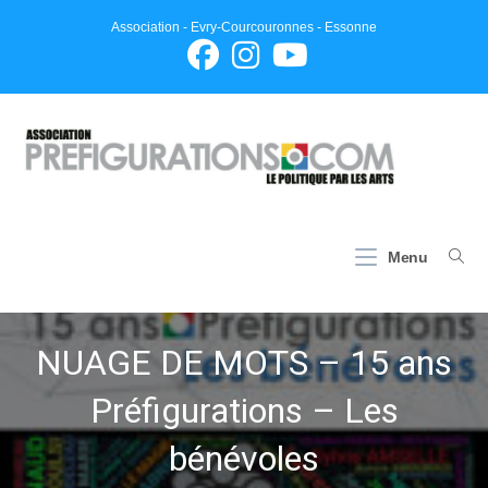
Skip
Association - Evry-Courcouronnes - Essonne
to
content
Menu
NUAGE DE MOTS – 15 ans
Préfigurations – Les
bénévoles