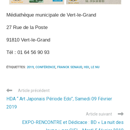
Médiathèque municipale de Vert-le-Grand
27 Rue de la Poste
91810 Vert-le-Grand
Tél : 01 64 56 90 93
ÉTIQUETTES
:
2019
,
CONFÉRENCE
,
FRANCK SENAUD
,
HDI
,
LE NU
Read
Article précédent
more
HDA “ Art Japonais Période Edo”, Samedi 09 Février
articles
2019
Article suivant
EXPO-RENCONTRE et Dédicace : BD « La nuit des