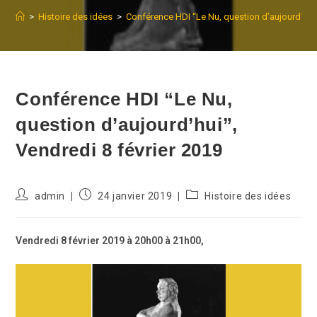
>
Histoire des idées
>
Conférence HDI “Le Nu, question d’aujourd’hui”
Conférence HDI “Le Nu,
question d’aujourd’hui”,
Vendredi 8 février 2019
Auteur/autrice
Publication
Post
admin
24 janvier 2019
Histoire des idées
de
publiée :
category:
la
publication :
Vendredi 8 février 2019 à 20h00 à 21h00,