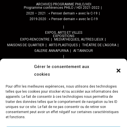
ARCHIVES PROGRAMME PHILO/HDI
Programme conférences PHILO / HDI 2021-2022
2020 – 2021 : « Penser demain » avec le C-19
2019-2020 : « Penser demain » avec le C-19
EXPOS, ARTS ET VILLES
EXPOSITIONS
EXPO-RENCONTRE
MEDIATHEQUES, AUTRES LIEUX
MAISONS DE QUARTIER
ARTS PLASTIQUES
THÉATRE DE L’AGORA
GALERIE ANNAPURNA
Al TANNOUR
BALADES, SORTIES
PPROGRAMME DES BALADES URBAINES 2025
Gérer le consentement aux
PROGRAMME BALADES en Essonne 2024
cookies
URBAN SKETCHERS ESSONNE
Programme SORTIES URBAN SKETCHER 2024-2025 :
Pour offrir les meilleures expériences, nous utilisons des technologies
telles que les cookies pour stocker et/ou accéder aux informations des
Archives URBAN SKETCHERS ESSONNE
appareils. Le fait de consentir à ces technologies nous permettra de
traiter des données telles que le comportement de navigation ou les ID
ATELIERS CULTURELS
STREET ART
JEU URBAIN « JeSuisMaVille »
uniques sur ce site. Le fait de ne pas consentir ou de retirer son
consentement peut avoir un effet négatif sur certaines caractéristiques
L’ASSOCIATION
et fonctions.
PRÉSENTATION
NOS PRESTATIONS
ASSOCIATION ET PROJETS
Gâteau d’Evry-C.
Retour sur 15 ans d’actions Préfigurations