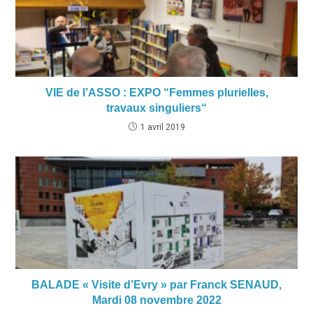
VIE de l’ASSO : EXPO “Femmes plurielles,
travaux singuliers“
1 avril 2019
BALADE « Visite d’Evry » par Franck SENAUD,
Mardi 08 novembre 2022