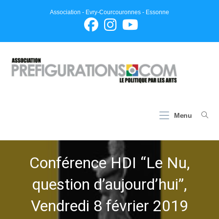
Skip
Association - Evry-Courcouronnes - Essonne
to
content
Menu
Conférence HDI “Le Nu,
question d’aujourd’hui”,
Vendredi 8 février 2019