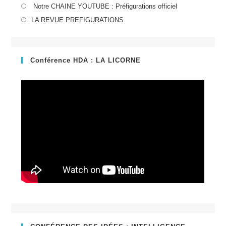
S’ouvre
Notre CHAINE YOUTUBE : Préfigurations officiel
dans
S’ouvre
LA REVUE PREFIGURATIONS
un
dans
nouvel
un
onglet
nouvel
Conférence HDA : LA LICORNE
onglet