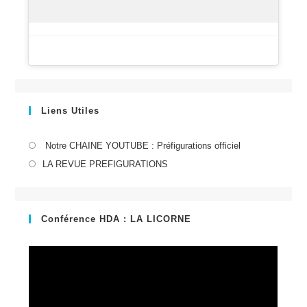
Liens Utiles
S’ouvre
Notre CHAINE YOUTUBE : Préfigurations officiel
dans
S’ouvre
LA REVUE PREFIGURATIONS
un
dans
nouvel
un
onglet
nouvel
Conférence HDA : LA LICORNE
onglet