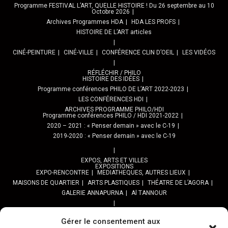
Programme FESTIVAL L’ART, QUELLE HISTOIRE ! Du 26 septembre au 10
Octobre 2026
Archives Programmes HDA
HDA LES PROFS
HISTOIRE DE L’ART articles
CINÉ-PEINTURE
CINÉ-VILLE
CONFÉRENCE CLIN D’OEIL
LES VIDÉOS
RÉFLÉCHIR / PHILO
HISTOIRE DES IDÉES
Programme conférences PHILO DE L’ART 2022-2023
LES CONFÉRENCES HDI
ARCHIVES PROGRAMME PHILO/HDI
Programme conférences PHILO / HDI 2021-2022
2020 – 2021 : « Penser demain » avec le C-19
2019-2020 : « Penser demain » avec le C-19
EXPOS, ARTS ET VILLES
EXPOSITIONS
EXPO-RENCONTRE
MEDIATHEQUES, AUTRES LIEUX
MAISONS DE QUARTIER
ARTS PLASTIQUES
THÉATRE DE L’AGORA
GALERIE ANNAPURNA
Al TANNOUR
BALADES, SORTIES
PPROGRAMME DES BALADES URBAINES 2025
Gérer le consentement aux