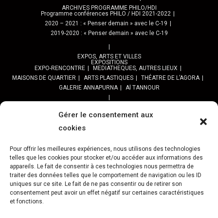
ARCHIVES PROGRAMME PHILO/HDI
Programme conférences PHILO / HDI 2021-2022
2020 – 2021 : « Penser demain » avec le C-19
2019-2020 : « Penser demain » avec le C-19
EXPOS, ARTS ET VILLES
EXPOSITIONS
EXPO-RENCONTRE
MEDIATHEQUES, AUTRES LIEUX
MAISONS DE QUARTIER
ARTS PLASTIQUES
THÉATRE DE L’AGORA
GALERIE ANNAPURNA
Al TANNOUR
BALADES, SORTIES
PPROGRAMME DES BALADES URBAINES 2025
Gérer le consentement aux
PROGRAMME BALADES en Essonne 2024
cookies
URBAN SKETCHERS ESSONNE
Programme SORTIES URBAN SKETCHER 2024-2025 :
Pour offrir les meilleures expériences, nous utilisons des technologies
Archives URBAN SKETCHERS ESSONNE
telles que les cookies pour stocker et/ou accéder aux informations des
appareils. Le fait de consentir à ces technologies nous permettra de
traiter des données telles que le comportement de navigation ou les ID
ATELIERS CULTURELS
STREET ART
JEU URBAIN « JeSuisMaVille »
uniques sur ce site. Le fait de ne pas consentir ou de retirer son
consentement peut avoir un effet négatif sur certaines caractéristiques
L’ASSOCIATION
et fonctions.
PRÉSENTATION
NOS PRESTATIONS
ASSOCIATION ET PROJETS
Gâteau d’Evry-C.
Retour sur 15 ans d’actions Préfigurations