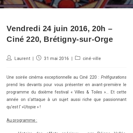
Vendredi 24 juin 2016, 20h –
Ciné 220, Brétigny-sur-Orge
Auteur/autrice
Publication
Post
Laurent
31 mai 2016
ciné-ville
de
publiée :
category:
la
publication :
Une soirée cinéma exceptionnelle au Ciné 220 :
Préfigurations
prend les devants pour vous présenter en avant-première le
programme du dixième festival « Villes & Toiles »… Et cette
année on s’attaque à un sujet aussi riche que passionnant
qu’est l' »Utopie » !
Au programme :