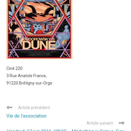
Ciné 220
3 Rue Anatole France,
91220 Brétigny-sur-Orge
Read
Article précédent
more
Vie de l’association
articles
Article suivant