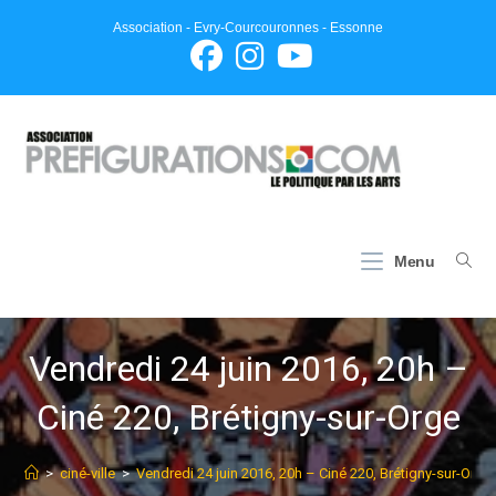
Skip
Association - Evry-Courcouronnes - Essonne
to
content
Menu
Vendredi 24 juin 2016, 20h –
Ciné 220, Brétigny-sur-Orge
>
ciné-ville
>
Vendredi 24 juin 2016, 20h – Ciné 220, Brétigny-sur-Orge