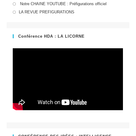
S’ouvre
Notre CHAINE YOUTUBE : Préfigurations officiel
dans
S’ouvre
LA REVUE PREFIGURATIONS
un
dans
nouvel
un
onglet
nouvel
Conférence HDA : LA LICORNE
onglet