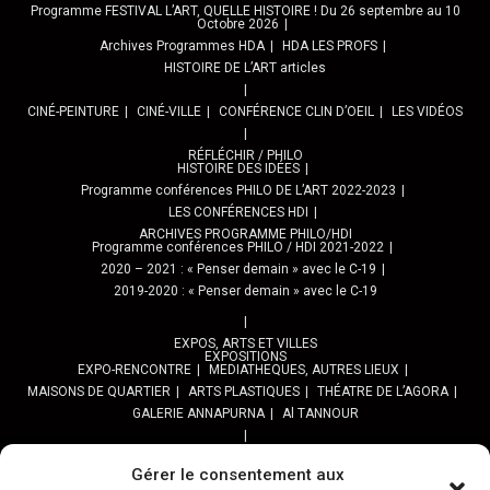
Programme FESTIVAL L’ART, QUELLE HISTOIRE ! Du 26 septembre au 10
Octobre 2026
Archives Programmes HDA
HDA LES PROFS
HISTOIRE DE L’ART articles
CINÉ-PEINTURE
CINÉ-VILLE
CONFÉRENCE CLIN D’OEIL
LES VIDÉOS
RÉFLÉCHIR / PHILO
HISTOIRE DES IDÉES
Programme conférences PHILO DE L’ART 2022-2023
LES CONFÉRENCES HDI
ARCHIVES PROGRAMME PHILO/HDI
Programme conférences PHILO / HDI 2021-2022
2020 – 2021 : « Penser demain » avec le C-19
2019-2020 : « Penser demain » avec le C-19
EXPOS, ARTS ET VILLES
EXPOSITIONS
EXPO-RENCONTRE
MEDIATHEQUES, AUTRES LIEUX
MAISONS DE QUARTIER
ARTS PLASTIQUES
THÉATRE DE L’AGORA
GALERIE ANNAPURNA
Al TANNOUR
BALADES, SORTIES
PPROGRAMME DES BALADES URBAINES 2025
Gérer le consentement aux