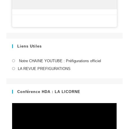
Liens Utiles
S’ouvre
Notre CHAINE YOUTUBE : Préfigurations officiel
dans
S’ouvre
LA REVUE PREFIGURATIONS
un
dans
nouvel
un
onglet
nouvel
Conférence HDA : LA LICORNE
onglet