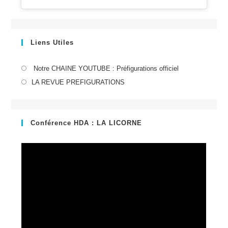
Liens Utiles
S’ouvre
Notre CHAINE YOUTUBE : Préfigurations officiel
dans
S’ouvre
LA REVUE PREFIGURATIONS
un
dans
nouvel
un
onglet
nouvel
Conférence HDA : LA LICORNE
onglet