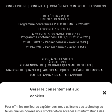
CINÉ-PEINTURE
CINÉ-VILLE
CONFÉRENCE CLIN D’OEIL
LES VIDÉOS
RÉFLÉCHIR / PHILO
HISTOIRE DES IDÉES
Programme conférences PHILO DE L’ART 2022-2023
LES CONFÉRENCES HDI
ARCHIVES PROGRAMME PHILO/HDI
Programme conférences PHILO / HDI 2021-2022
2020 – 2021 : « Penser demain » avec le C-19
2019-2020 : « Penser demain » avec le C-19
EXPOS, ARTS ET VILLES
EXPOSITIONS
EXPO-RENCONTRE
MEDIATHEQUES, AUTRES LIEUX
MAISONS DE QUARTIER
ARTS PLASTIQUES
THÉATRE DE L’AGORA
GALERIE ANNAPURNA
Al TANNOUR
BALADES, SORTIES
PPROGRAMME DES BALADES URBAINES 2025
Gérer le consentement aux
PROGRAMME BALADES en Essonne 2024
cookies
URBAN SKETCHERS ESSONNE
Programme SORTIES URBAN SKETCHER 2024-2025 :
Pour offrir les meilleures expériences, nous utilisons des technologies
telles que les cookies pour stocker et/ou accéder aux informations des
Archives URBAN SKETCHERS ESSONNE