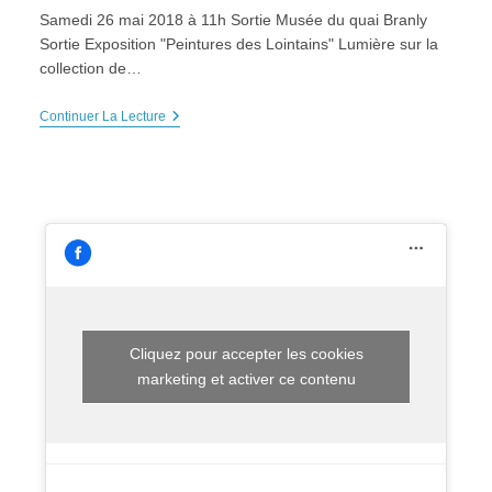
Samedi 26 mai 2018 à 11h Sortie Musée du quai Branly
Sortie Exposition "Peintures des Lointains" Lumière sur la
collection de…
SORTIE-
Continuer La Lecture
Exposition
« Peintures
Des
Lointains »
Musée
Quai
Branly,
Samedi
26
Mai
2018
Cliquez pour accepter les cookies
marketing et activer ce contenu