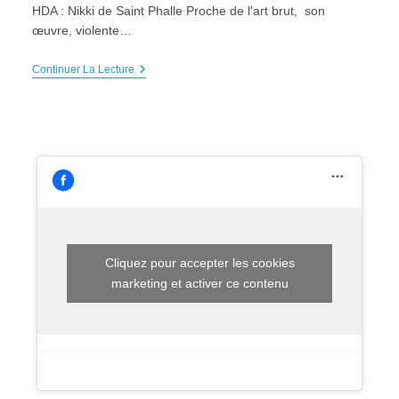
HDA : Nikki de Saint Phalle Proche de l'art brut, son
œuvre, violente…
HDA
Continuer La Lecture
:
Nikki
De
Saint
Phalle
–
Samedi
24
Mars
2018,
10h
Cliquez pour accepter les cookies
marketing et activer ce contenu