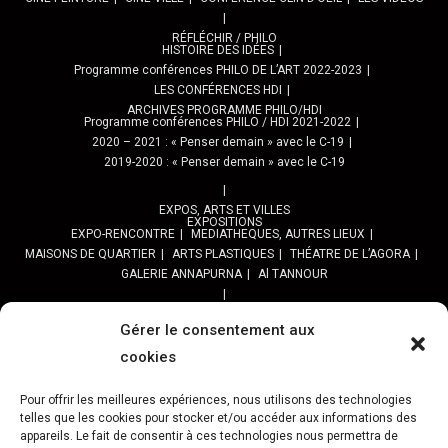
RÉFLÉCHIR / PHILO
HISTOIRE DES IDÉES
Programme conférences PHILO DE L’ART 2022-2023
LES CONFÉRENCES HDI
ARCHIVES PROGRAMME PHILO/HDI
Programme conférences PHILO / HDI 2021-2022
2020 – 2021 : « Penser demain » avec le C-19
2019-2020 : « Penser demain » avec le C-19
EXPOS, ARTS ET VILLES
EXPOSITIONS
EXPO-RENCONTRE
MEDIATHEQUES, AUTRES LIEUX
MAISONS DE QUARTIER
ARTS PLASTIQUES
THÉATRE DE L’AGORA
GALERIE ANNAPURNA
Al TANNOUR
BALADES, SORTIES
PPROGRAMME DES BALADES URBAINES 2025
Gérer le consentement aux
PROGRAMME BALADES en Essonne 2024
cookies
URBAN SKETCHERS ESSONNE
Programme SORTIES URBAN SKETCHER 2024-2025 :
Pour offrir les meilleures expériences, nous utilisons des technologies
telles que les cookies pour stocker et/ou accéder aux informations des
Archives URBAN SKETCHERS ESSONNE
appareils. Le fait de consentir à ces technologies nous permettra de