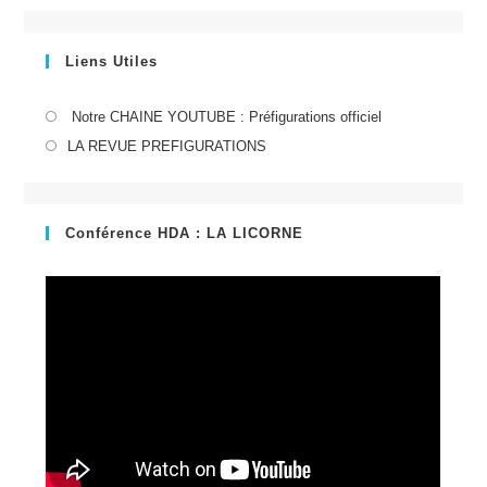
Liens Utiles
S’ouvre
Notre CHAINE YOUTUBE : Préfigurations officiel
dans
S’ouvre
LA REVUE PREFIGURATIONS
un
dans
nouvel
un
onglet
nouvel
Conférence HDA : LA LICORNE
onglet