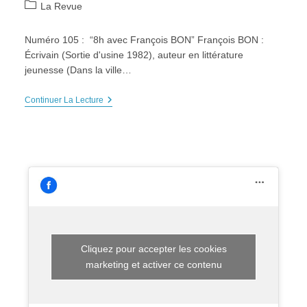
Post
La Revue
category:
Numéro 105 : “8h avec François BON” François BON :
Écrivain (Sortie d'usine 1982), auteur en littérature
jeunesse (Dans la ville…
Revue
Continuer La Lecture
Préfigurations
N°
105,
Mai-
Juin
2019
Cliquez pour accepter les cookies
marketing et activer ce contenu