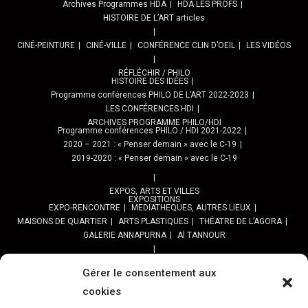
Archives Programmes HDA
HDA LES PROFS
HISTOIRE DE L’ART articles
CINÉ-PEINTURE
CINÉ-VILLE
CONFÉRENCE CLIN D’OEIL
LES VIDÉOS
RÉFLÉCHIR / PHILO
HISTOIRE DES IDÉES
Programme conférences PHILO DE L’ART 2022-2023
LES CONFÉRENCES HDI
ARCHIVES PROGRAMME PHILO/HDI
Programme conférences PHILO / HDI 2021-2022
2020 – 2021 : « Penser demain » avec le C-19
2019-2020 : « Penser demain » avec le C-19
EXPOS, ARTS ET VILLES
EXPOSITIONS
EXPO-RENCONTRE
MEDIATHEQUES, AUTRES LIEUX
MAISONS DE QUARTIER
ARTS PLASTIQUES
THÉATRE DE L’AGORA
GALERIE ANNAPURNA
Al TANNOUR
BALADES, SORTIES
PPROGRAMME DES BALADES URBAINES 2025
Gérer le consentement aux
PROGRAMME BALADES en Essonne 2024
cookies