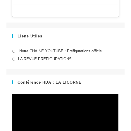
Liens Utiles
S’ouvre
Notre CHAINE YOUTUBE : Préfigurations officiel
dans
S’ouvre
LA REVUE PREFIGURATIONS
un
dans
nouvel
un
onglet
nouvel
Conférence HDA : LA LICORNE
onglet