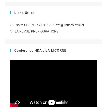
Liens Utiles
S’ouvre
Notre CHAINE YOUTUBE : Préfigurations officiel
dans
S’ouvre
LA REVUE PREFIGURATIONS
un
dans
nouvel
un
onglet
nouvel
Conférence HDA : LA LICORNE
onglet