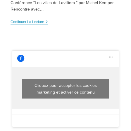
Conférence "Les villes de Lavilliers " par Michel Kemper
Rencontre avec…
FESTIVAL
Continuer La Lecture
:
CONFÉRENCE
« Les
Villes
De
Lavilliers »,
Samedi
4
Octobre
2025
Cliquez pour accepter les cookies
marketing et activer ce contenu