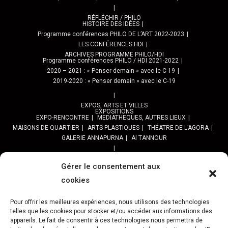
RÉFLÉCHIR / PHILO
HISTOIRE DES IDÉES
Programme conférences PHILO DE L’ART 2022-2023
LES CONFÉRENCES HDI
ARCHIVES PROGRAMME PHILO/HDI
Programme conférences PHILO / HDI 2021-2022
2020 – 2021 : « Penser demain » avec le C-19
2019-2020 : « Penser demain » avec le C-19
EXPOS, ARTS ET VILLES
EXPOSITIONS
EXPO-RENCONTRE
MEDIATHEQUES, AUTRES LIEUX
MAISONS DE QUARTIER
ARTS PLASTIQUES
THÉATRE DE L’AGORA
GALERIE ANNAPURNA
Al TANNOUR
BALADES, SORTIES
PPROGRAMME DES BALADES URBAINES 2025
Gérer le consentement aux
PROGRAMME BALADES en Essonne 2024
cookies
URBAN SKETCHERS ESSONNE
Programme SORTIES URBAN SKETCHER 2024-2025 :
Pour offrir les meilleures expériences, nous utilisons des technologies
telles que les cookies pour stocker et/ou accéder aux informations des
Archives URBAN SKETCHERS ESSONNE
appareils. Le fait de consentir à ces technologies nous permettra de