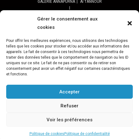
GALERIE ANNAPURNA
Al TANNOUR
BALADES, SORTIES
PPROGRAMME DES BALADES URBAINES 2025
Gérer le consentement aux
PROGRAMME BALADES en Essonne 2024
cookies
URBAN SKETCHERS ESSONNE
Programme SORTIES URBAN SKETCHER 2024-2025 :
Pour offrir les meilleures expériences, nous utilisons des technologies
Archives URBAN SKETCHERS ESSONNE
telles que les cookies pour stocker et/ou accéder aux informations des
appareils. Le fait de consentir à ces technologies nous permettra de
traiter des données telles que le comportement de navigation ou les ID
ATELIERS CULTURELS
STREET ART
JEU URBAIN « JeSuisMaVille »
uniques sur ce site. Le fait de ne pas consentir ou de retirer son
consentement peut avoir un effet négatif sur certaines caractéristiques
L’ASSOCIATION
et fonctions.
PRÉSENTATION
NOS PRESTATIONS
ASSOCIATION ET PROJETS
Gâteau d’Evry-C.
Retour sur 15 ans d’actions Préfigurations
FESTIVAL VILLES &TOILES-programme 2024
Accepter
Archives Festival Villes & Toiles
Reportages Photos
Refuser
NOS PARTENAIRES
Téléchargement / Logos / Documents
Voir les préférences
L’AGENDA
Évènements
Politique de cookies
Politique de confidentialité
Copyright Association Préfigurations - 2014-2026