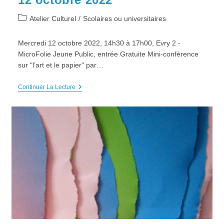
Post
Atelier Culturel
/
Scolaires ou universitaires
category:
Mercredi 12 octobre 2022, 14h30 à 17h00, Evry 2 -
MicroFolie Jeune Public, entrée Gratuite Mini-conférence
sur "l’art et le papier" par…
Mini-
Continuer La Lecture
Conférence
Et
Atelier
« L’art
Et
Le
Papier »,
Mercredi
12
Octobre
2022