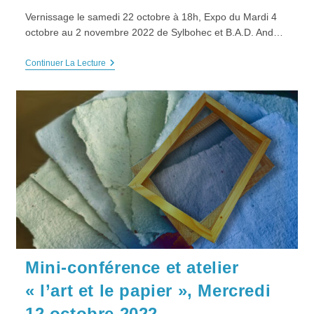
Vernissage le samedi 22 octobre à 18h, Expo du Mardi 4
octobre au 2 novembre 2022 de Sylbohec et B.A.D. And…
EXPO-
Continuer La Lecture
RENCONTRE
“SECRETS
DE
SIRÈNE”
Vernissage
Et
Lecture,
Samedi
22
Octobre
2022
Mini-conférence et atelier
« l’art et le papier », Mercredi
12 octobre 2022