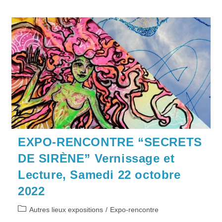
EXPO-RENCONTRE “SECRETS
DE SIRÈNE” Vernissage et
Lecture, Samedi 22 octobre
2022
Post
Autres lieux expositions
/
Expo-rencontre
category: