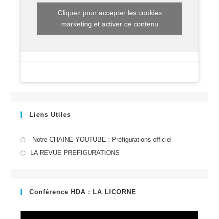
2022
Cliquez pour accepter les cookies
marketing et activer ce contenu
Liens Utiles
S’ouvre
Notre CHAINE YOUTUBE : Préfigurations officiel
dans
S’ouvre
LA REVUE PREFIGURATIONS
un
dans
nouvel
un
onglet
nouvel
Conférence HDA : LA LICORNE
onglet