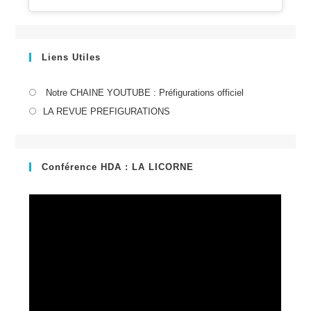
Liens Utiles
S’ouvre
Notre CHAINE YOUTUBE : Préfigurations officiel
dans
S’ouvre
LA REVUE PREFIGURATIONS
un
dans
nouvel
un
onglet
nouvel
Conférence HDA : LA LICORNE
onglet