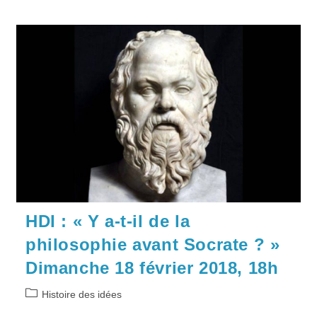
HDI : « Y a-t-il de la
philosophie avant Socrate ? »
Dimanche 18 février 2018, 18h
Post
Histoire des idées
category: