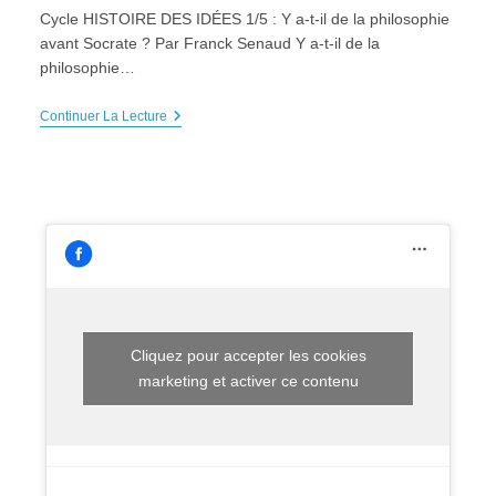
Cycle HISTOIRE DES IDÉES 1/5 : Y a-t-il de la philosophie
avant Socrate ? Par Franck Senaud Y a-t-il de la
philosophie…
HDI
Continuer La Lecture
:
« Y
A-
T-
Il
De
La
Philosophie
Avant
Socrate
? »
Dimanche
18
Cliquez pour accepter les cookies
Février
marketing et activer ce contenu
2018,
18h