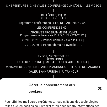
CINÉ-PEINTURE
CINÉ-VILLE
CONFÉRENCE CLIN D’OEIL
LES VIDÉOS
RÉFLÉCHIR / PHILO
HISTOIRE DES IDÉES
Programme conférences PHILO DE L’ART 2022-2023
LES CONFÉRENCES HDI
ARCHIVES PROGRAMME PHILO/HDI
Programme conférences PHILO / HDI 2021-2022
2020 – 2021 : « Penser demain » avec le C-19
2019-2020 : « Penser demain » avec le C-19
EXPOS, ARTS ET VILLES
EXPOSITIONS
EXPO-RENCONTRE
MEDIATHEQUES, AUTRES LIEUX
MAISONS DE QUARTIER
ARTS PLASTIQUES
THÉATRE DE L’AGORA
GALERIE ANNAPURNA
Al TANNOUR
BALADES, SORTIES
PPROGRAMME DES BALADES URBAINES 2025
Gérer le consentement aux
PROGRAMME BALADES en Essonne 2024
cookies
URBAN SKETCHERS ESSONNE
Programme SORTIES URBAN SKETCHER 2024-2025 :
Pour offrir les meilleures expériences, nous utilisons des technologies
telles que les cookies pour stocker et/ou accéder aux informations des
Archives URBAN SKETCHERS ESSONNE