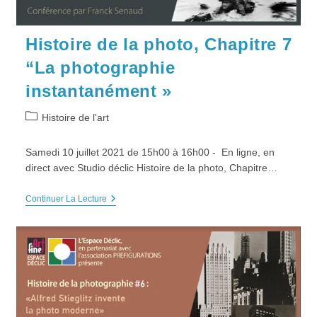
Septembre
2021
Histoire de la photo, Chapitre 7
“La photographie
instantanément »
Post
Histoire de l'art
category:
Samedi 10 juillet 2021 de 15h00 à 16h00 - En ligne, en
direct avec Studio déclic Histoire de la photo, Chapitre…
Histoire
Continuer La Lecture
De
La
Photo,
Chapitre
7
“La
Photographie
Instantanément »