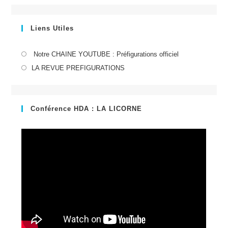
Liens Utiles
S’ouvre
Notre CHAINE YOUTUBE : Préfigurations officiel
dans
S’ouvre
LA REVUE PREFIGURATIONS
un
dans
nouvel
un
onglet
nouvel
Conférence HDA : LA LICORNE
onglet