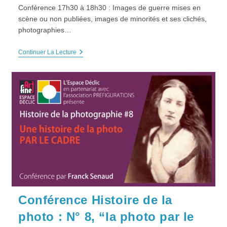
Conférence 17h30 à 18h30 : Images de guerre mises en
scène ou non publiées, images de minorités et ses clichés,
photographies…
Histoire
Continuer La Lecture
De
La
Photo,
Épisode
10
:
”IMAGE
POLITIQUE”
,
Samedi
13
Novembre
2021
Conférence Histoire de la
photo : N° 8, “la photo par le