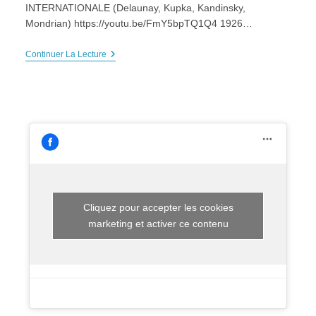
INTERNATIONALE (Delaunay, Kupka, Kandinsky,
Mondrian) https://youtu.be/FmY5bpTQ1Q4 1926…
NOS
Continuer La Lecture
VIDÉOS:
HDA,
Art
Moderne
En
40
Épisodes
:
NOUVEAUX
LANGAGES
(chapitre
7)
Cliquez pour accepter les cookies
marketing et activer ce contenu