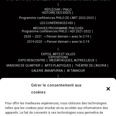
RÉFLÉCHIR / PHILO
HISTOIRE DES IDÉES
Programme conférences PHILO DE L’ART 2022-2023
LES CONFÉRENCES HDI
ARCHIVES PROGRAMME PHILO/HDI
Programme conférences PHILO / HDI 2021-2022
2020 – 2021 : « Penser demain » avec le C-19
2019-2020 : « Penser demain » avec le C-19
EXPOS, ARTS ET VILLES
EXPOSITIONS
EXPO-RENCONTRE
MEDIATHEQUES, AUTRES LIEUX
MAISONS DE QUARTIER
ARTS PLASTIQUES
THÉATRE DE L’AGORA
GALERIE ANNAPURNA
Al TANNOUR
BALADES, SORTIES
PPROGRAMME DES BALADES URBAINES 2025
Gérer le consentement aux
PROGRAMME BALADES en Essonne 2024
cookies
URBAN SKETCHERS ESSONNE
Programme SORTIES URBAN SKETCHER 2024-2025 :
Pour offrir les meilleures expériences, nous utilisons des technologies
telles que les cookies pour stocker et/ou accéder aux informations des
Archives URBAN SKETCHERS ESSONNE
appareils. Le fait de consentir à ces technologies nous permettra de