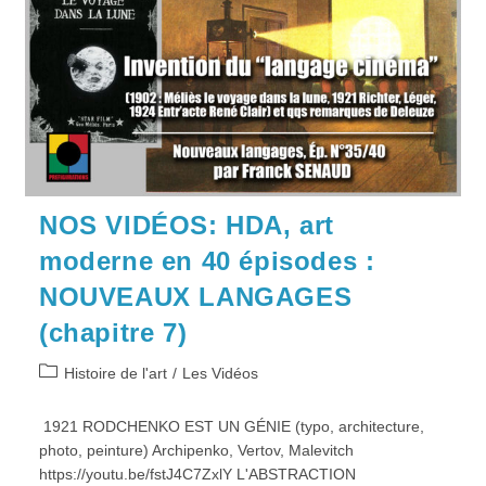
Studio
Déclic,
Samedi
19
Juin
2021
NOS VIDÉOS: HDA, art
moderne en 40 épisodes :
NOUVEAUX LANGAGES
(chapitre 7)
Post
Histoire de l'art
/
Les Vidéos
category:
1921 RODCHENKO EST UN GÉNIE (typo, architecture,
photo, peinture) Archipenko, Vertov, Malevitch
https://youtu.be/fstJ4C7ZxlY L'ABSTRACTION