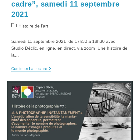
cadre”, samedi 11 septembre
2021
Post
Histoire de l'art
category:
Samedi 11 septembre 2021 de 17h30 à 18h30 avec
Studio Déclic, en ligne, en direct, via zoom Une histoire de
la…
Conférence
Continuer La Lecture
Histoire
De
La
Photo
:
N°
8,
“la
Photo
Par
Le
Cadre”,
Samedi
11