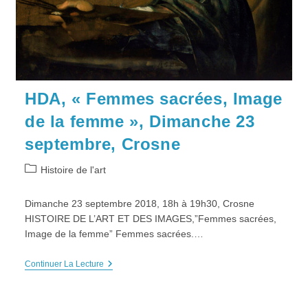
HDA, « Femmes sacrées, Image
de la femme », Dimanche 23
septembre, Crosne
Post
Histoire de l'art
category:
Dimanche 23 septembre 2018, 18h à 19h30, Crosne
HISTOIRE DE L’ART ET DES IMAGES,”Femmes sacrées,
Image de la femme” Femmes sacrées.…
HDA,
Continuer La Lecture
« Femmes
Sacrées,
Image
De