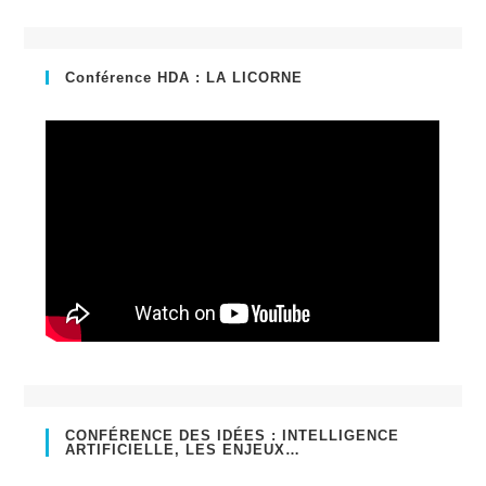
un
dans
nouvel
un
onglet
nouvel
Conférence HDA : LA LICORNE
onglet
CONFÉRENCE DES IDÉES : INTELLIGENCE
ARTIFICIELLE, LES ENJEUX…