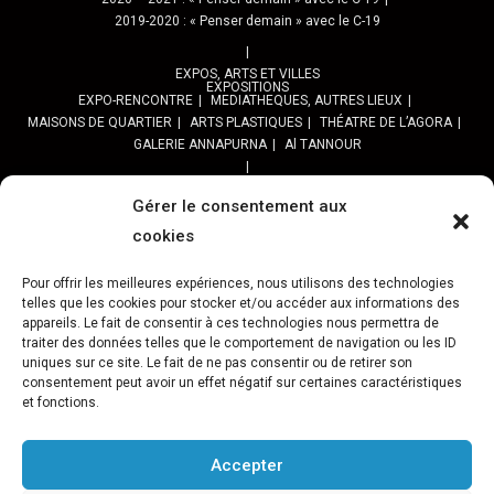
2019-2020 : « Penser demain » avec le C-19
EXPOS, ARTS ET VILLES
EXPOSITIONS
EXPO-RENCONTRE
MEDIATHEQUES, AUTRES LIEUX
MAISONS DE QUARTIER
ARTS PLASTIQUES
THÉATRE DE L’AGORA
GALERIE ANNAPURNA
Al TANNOUR
BALADES, SORTIES
PPROGRAMME DES BALADES URBAINES 2025
Gérer le consentement aux
PROGRAMME BALADES en Essonne 2024
cookies
URBAN SKETCHERS ESSONNE
Programme SORTIES URBAN SKETCHER 2024-2025 :
Pour offrir les meilleures expériences, nous utilisons des technologies
telles que les cookies pour stocker et/ou accéder aux informations des
Archives URBAN SKETCHERS ESSONNE
appareils. Le fait de consentir à ces technologies nous permettra de
traiter des données telles que le comportement de navigation ou les ID
ATELIERS CULTURELS
STREET ART
JEU URBAIN « JeSuisMaVille »
uniques sur ce site. Le fait de ne pas consentir ou de retirer son
consentement peut avoir un effet négatif sur certaines caractéristiques
L’ASSOCIATION
et fonctions.
PRÉSENTATION
NOS PRESTATIONS
ASSOCIATION ET PROJETS
Gâteau d’Evry-C.
Retour sur 15 ans d’actions Préfigurations
FESTIVAL VILLES &TOILES-programme 2024
Accepter
Archives Festival Villes & Toiles
Reportages Photos