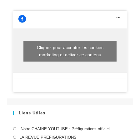
La
Femme »,
Dimanche
23
Septembre,
Crosne
Cliquez pour accepter les cookies
marketing et activer ce contenu
Liens Utiles
S’ouvre
Notre CHAINE YOUTUBE : Préfigurations officiel
dans
S’ouvre
LA REVUE PREFIGURATIONS