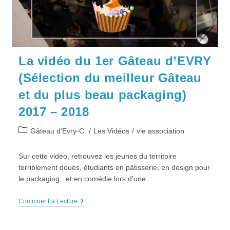
Médiation
PRÉFIGURATIONS
La vidéo du 1er Gâteau d’EVRY
(Sélection du meilleur Gâteau
et du plus beau packaging)
2017 – 2018
Post
Gâteau d'Evry-C.
/
Les Vidéos
/
vie association
category:
Sur cette vidéo, retrouvez les jeunes du territoire
terriblement doués, étudiants en pâtisserie, en design pour
le packaging, et en comédie lors d'une…
La
Continuer La Lecture
Vidéo
Du
1er