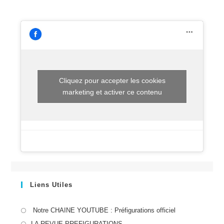
Gâteau
D’EVRY
(Sélection
Du
Meilleur
Gâteau
Et
Du
Plus
Beau
Cliquez pour accepter les cookies
Packaging)
marketing et activer ce contenu
2017
–
2018
Liens Utiles
S’ouvre
Notre CHAINE YOUTUBE : Préfigurations officiel
dans
S’ouvre
LA REVUE PREFIGURATIONS