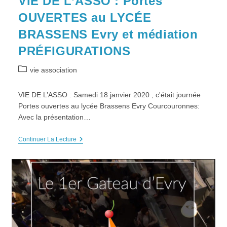
VIE DE L’ASSO : Portes
OUVERTES au LYCÉE
BRASSENS Evry et médiation
PRÉFIGURATIONS
Post
vie association
category:
VIE DE L’ASSO : Samedi 18 janvier 2020 , c'était journée
Portes ouvertes au lycée Brassens Evry Courcouronnes:
Avec la présentation…
VIE
Continuer La Lecture
DE
L’ASSO
:
Portes
OUVERTES
Au
LYCÉE
BRASSENS
Evry
Et