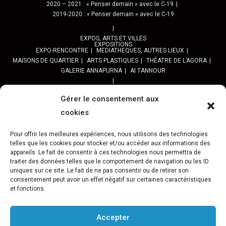
2020 – 2021 : « Penser demain » avec le C-19
2019-2020 : « Penser demain » avec le C-19
EXPOS, ARTS ET VILLES
EXPOSITIONS
EXPO-RENCONTRE
MEDIATHEQUES, AUTRES LIEUX
MAISONS DE QUARTIER
ARTS PLASTIQUES
THÉATRE DE L’AGORA
GALERIE ANNAPURNA
Al TANNOUR
BALADES, SORTIES
PPROGRAMME DES BALADES URBAINES 2025
Gérer le consentement aux
PROGRAMME BALADES en Essonne 2024
cookies
URBAN SKETCHERS ESSONNE
Programme SORTIES URBAN SKETCHER 2024-2025 :
Pour offrir les meilleures expériences, nous utilisons des technologies
Archives URBAN SKETCHERS ESSONNE
telles que les cookies pour stocker et/ou accéder aux informations des
appareils. Le fait de consentir à ces technologies nous permettra de
traiter des données telles que le comportement de navigation ou les ID
ATELIERS CULTURELS
STREET ART
JEU URBAIN « JeSuisMaVille »
uniques sur ce site. Le fait de ne pas consentir ou de retirer son
consentement peut avoir un effet négatif sur certaines caractéristiques
L’ASSOCIATION
et fonctions.
PRÉSENTATION
NOS PRESTATIONS
ASSOCIATION ET PROJETS
Gâteau d’Evry-C.
Retour sur 15 ans d’actions Préfigurations
FESTIVAL VILLES &TOILES-programme 2024
Accepter
Archives Festival Villes & Toiles
Reportages Photos