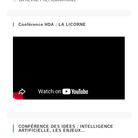
un
dans
nouvel
un
onglet
nouvel
Conférence HDA : LA LICORNE
onglet
CONFÉRENCE DES IDÉES : INTELLIGENCE
ARTIFICIELLE, LES ENJEUX…