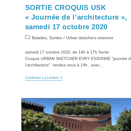
SORTIE CROQUIS USK
« Journée de l’architecture »,
samedi 17 octobre 2020
Post
Balades, Sorties
/
Urban sketchers essonne
category:
samedi 17 octobre 2020, de 14h à 17h Sortie
Croquis URBAN SKETCHER EVRY ESSONNE "journée d
l’architecture" rendez-vous à 14h , avec…
SORTIE
Continuer La Lecture
CROQUIS
USK
« Journée
De
L’architecture »,
Samedi
17
Octobre
2020