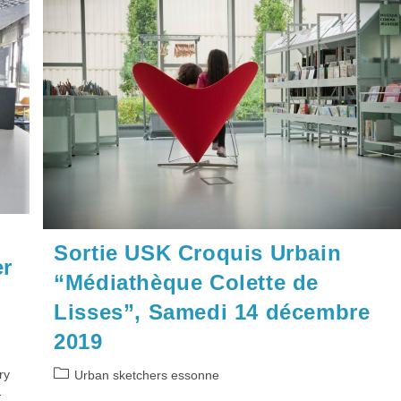
Théâtre
De
Sénart,
Samedi
23
Mai
2020
Sortie USK Croquis Urbain
er
“Médiathèque Colette de
Lisses”, Samedi 14 décembre
2019
Post
vry
Urban sketchers essonne
category:
-