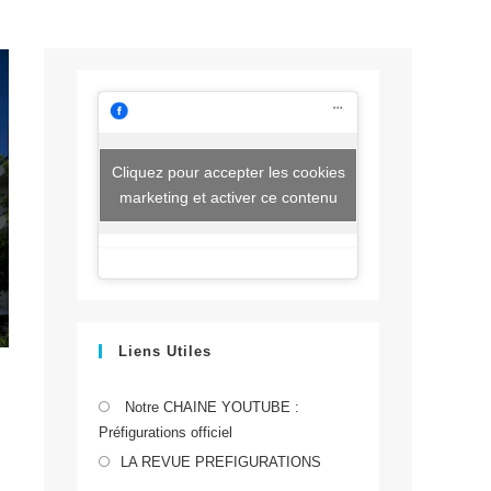
Cliquez pour accepter les cookies
marketing et activer ce contenu
Liens Utiles
S’ouvre
Notre CHAINE YOUTUBE :
Préfigurations officiel
dans
S’ouvre
un
LA REVUE PREFIGURATIONS
dans
nouvel