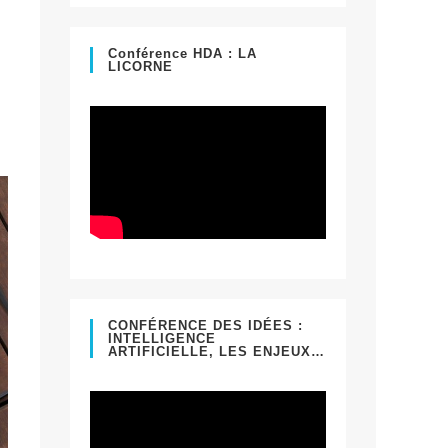
un
onglet
nouvel
Conférence HDA : LA
LICORNE
onglet
CONFÉRENCE DES IDÉES :
INTELLIGENCE
ARTIFICIELLE, LES ENJEUX…