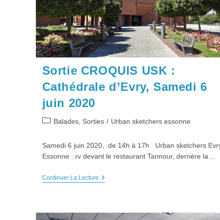
Sortie CROQUIS USK :
Cathédrale d’Evry, Samedi 6
juin 2020
Post
Balades, Sorties
/
Urban sketchers essonne
category:
Samedi 6 juin 2020, de 14h à 17h Urban sketchers Evr
Essonne : rv devant le restaurant Tannour, derrière la…
Sortie
Continuer La Lecture
CROQUIS
USK
:
Cathédrale
D’Evry,