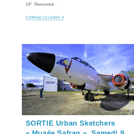
19” Rencontre…
Sortie
Continuer La Lecture
Croquis
USK
:
“
Global
Game
Jam”,
Samedi
1er
Février
2020
Abonn
Contacts
Newsletter
E-mai
Archives Newsletter
Nos partenaires
SORTIE Urban Sketchers
L’agenda Préfigurations
« Musée Safran », Samedi 9