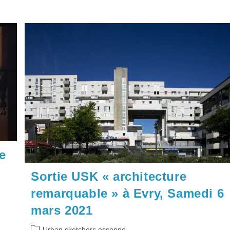
e
Sortie USK « architecture
remarquable » à Evry, Samedi 6
mars 2021
Post
Urban sketchers essonne