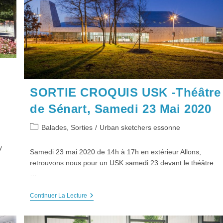
Evry
De
Juin
2020
SORTIE CROQUIS USK -Théâtre
de Sénart, Samedi 23 Mai 2020
Post
Balades, Sorties
/
Urban sketchers essonne
category:
y
Samedi 23 mai 2020 de 14h à 17h en extérieur Allons,
retrouvons nous pour un USK samedi 23 devant le théâtre.
…
SORTIE
Continuer La Lecture
CROQUIS
USK
-