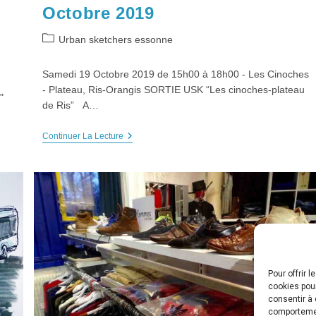
Octobre 2019
Post
Urban sketchers essonne
category:
Samedi 19 Octobre 2019 de 15h00 à 18h00 - Les Cinoches
- Plateau, Ris-Orangis SORTIE USK “Les cinoches-plateau
"
de Ris” A…
NOS ACTUALITÉS
SORTIE
Continuer La Lecture
Programme HDA 2026-2027 : HISTOIRE 
USK
Programme FESTIVAL L’ART, QUELLE H
Archives Programmes HDA
HDA LE
“Les
Cinoches-
CINÉ-PEINTURE
CINÉ-VILLE
CONFÉR
Plateau
De
HISTOIRE DES IDÉES
Programme con
Ris”,
Samedi
Programme conférences PHILO / HDI
19
2019-2020 : « Penser demain » avec l
Octobre
2019
EXPO-RENCONTRE
MEDIATHEQUES,
THÉATRE DE L’AGORA
GALERIE AN
Pour offrir 
cookies pour
consentir à 
PPROGRAMME DES BALA
comportement