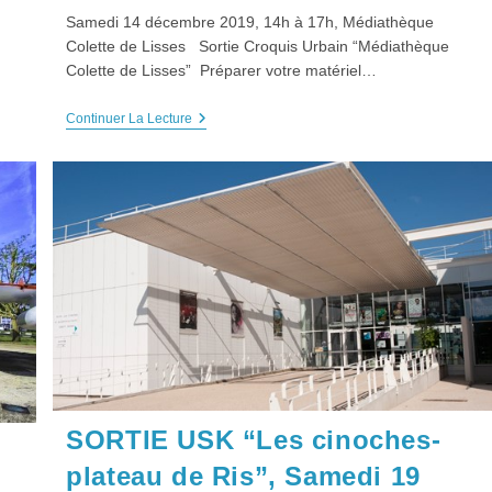
Samedi 14 décembre 2019, 14h à 17h, Médiathèque
Colette de Lisses Sortie Croquis Urbain “Médiathèque
Colette de Lisses” Préparer votre matériel…
Sortie
Continuer La Lecture
USK
Croquis
Urbain
“Médiathèque
Colette
De
Lisses”,
Samedi
14
ez-Vous À Notre Newsletter
Décembre
2019
l
*
SORTIE USK “Les cinoches-
plateau de Ris”, Samedi 19