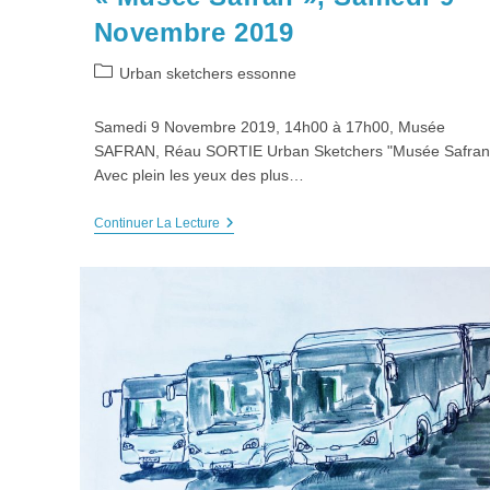
Mentions légales
Novembre 2019
Plan du site
Post
Urban sketchers essonne
category:
Politique de cookies (UE)
Samedi 9 Novembre 2019, 14h00 à 17h00, Musée
SAFRAN, Réau SORTIE Urban Sketchers "Musée Safran
Avec plein les yeux des plus…
Copyright Association Préfigurations - 2014-2026
SORTIE
Continuer La Lecture
Urban
Sketchers
« Musée
Safran »,
Samedi
9
Novembre
2019