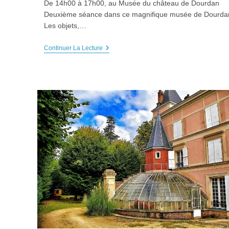
De 14h00 à 17h00, au Musée du château de Dourdan
Deuxième séance dans ce magnifique musée de Dourdan
Les objets,…
SORTIE
Continuer La Lecture
CROQUIS
USK
”Musée
De
Dourdan”
2éme,
Samedi
14
Décembre
2024