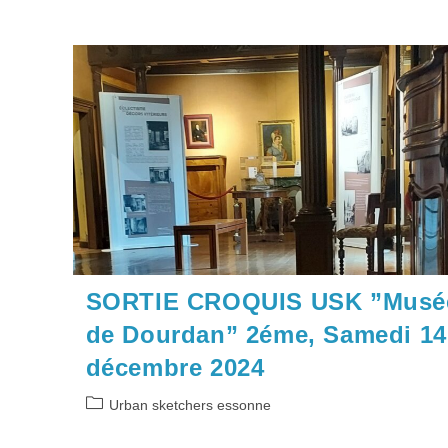
SORTIE CROQUIS USK ”Musé
de Dourdan” 2éme, Samedi 14
décembre 2024
Post
Urban sketchers essonne
category: