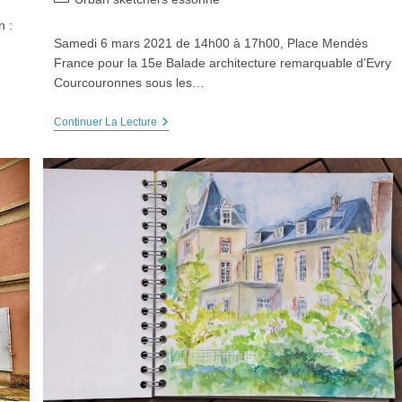
category:
 :
Samedi 6 mars 2021 de 14h00 à 17h00, Place Mendès
France pour la 15e Balade architecture remarquable d’Evry
Courcouronnes sous les…
Sortie
Continuer La Lecture
USK
« Architecture
Remarquable »
À
Evry,
Samedi
6
Mars
2021