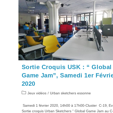
Samedi
6
Juin
2020
Sortie Croquis USK : “ Global
Game Jam”, Samedi 1er Févri
2020
Post
Jeux vidéos
/
Urban sketchers essonne
category:
Samedi 1 février 2020, 14h00 à 17h00-Cluster C-19, E
Sortie croquis Urban Sketchers “ Global Game Jam au C