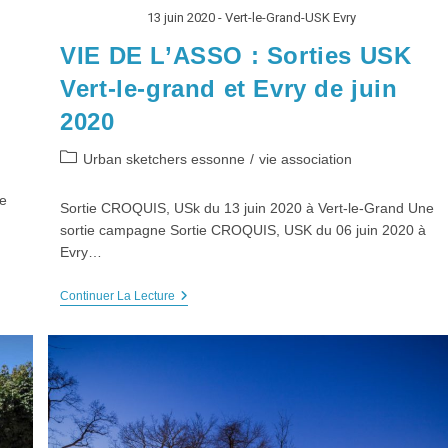
13 juin 2020 - Vert-le-Grand-USK Evry
VIE DE L’ASSO : Sorties USK
Vert-le-grand et Evry de juin
2020
Post
Urban sketchers essonne
/
vie association
category:
e
Sortie CROQUIS, USk du 13 juin 2020 à Vert-le-Grand Une
sortie campagne Sortie CROQUIS, USK du 06 juin 2020 à
Evry…
VIE
Continuer La Lecture
DE
L’ASSO
:
Sorties
USK
Vert-
Le-
Grand
Et