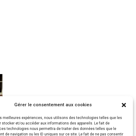
COMPRENDRE L’ART
HISTOIRE DE L’ART ET DES IMAGES
DE L’ART « Récits, Images, Fictions ». Cycle de conférences
ISTOIRE ! Du 26 septembre au 10 Octobre 2026
S PROFS
HISTOIRE DE L’ART articles
ENCE CLIN D’OEIL
LES VIDÉOS
RÉFLÉCHIR / PHILO
férences PHILO DE L’ART 2022-2023
LES CONFÉRENCES HDI
ARCHIVES PROGRAMME PHILO/HDI
 2021-2022
2020 – 2021 : « Penser demain » avec le C-19
e C-19
Gérer le consentement aux cookies
EXPOS, ARTS ET VILLES
EXPOSITIONS
 AUTRES LIEUX
MAISONS DE QUARTIER
ARTS PLASTIQUES
NAPURNA
les meilleures expériences, nous utilisons des technologies telles que les
Al TANNOUR
 stocker et/ou accéder aux informations des appareils. Le fait de
BALADES, SORTIES
ces technologies nous permettra de traiter des données telles que le
DES URBAINES 2025
PROGRAMME BALADES en Essonne 2024
URBAN SKETCHERS ESSONNE
 de navigation ou les ID uniques sur ce site. Le fait de ne pas consentir