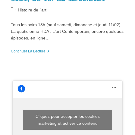
Post
Histoire de l'art
category:
Tous les soirs 18h (sauf samedi, dimanche et jeudi 11/02)
La quotidienne HDA : L'art Contemporain, encore quelques
épisodes, en ligne…
La
Continuer La Lecture
Quotidienne
L’ART
CONTEMPORAIN
EST
UN
PÔLE
D’ATTRACTION
1964-
1981,
Du
1er
Au
12/02/2021
Cliquez pour accepter les cookies
marketing et activer ce contenu