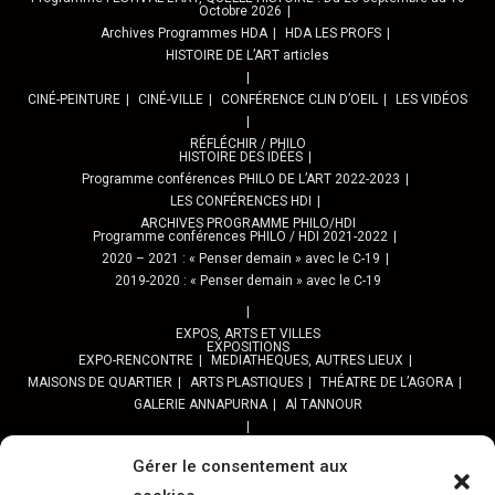
Octobre 2026
Archives Programmes HDA
HDA LES PROFS
HISTOIRE DE L’ART articles
CINÉ-PEINTURE
CINÉ-VILLE
CONFÉRENCE CLIN D’OEIL
LES VIDÉOS
RÉFLÉCHIR / PHILO
HISTOIRE DES IDÉES
Programme conférences PHILO DE L’ART 2022-2023
LES CONFÉRENCES HDI
ARCHIVES PROGRAMME PHILO/HDI
Programme conférences PHILO / HDI 2021-2022
2020 – 2021 : « Penser demain » avec le C-19
2019-2020 : « Penser demain » avec le C-19
EXPOS, ARTS ET VILLES
EXPOSITIONS
EXPO-RENCONTRE
MEDIATHEQUES, AUTRES LIEUX
MAISONS DE QUARTIER
ARTS PLASTIQUES
THÉATRE DE L’AGORA
GALERIE ANNAPURNA
Al TANNOUR
BALADES, SORTIES
PPROGRAMME DES BALADES URBAINES 2025
Gérer le consentement aux
PROGRAMME BALADES en Essonne 2024