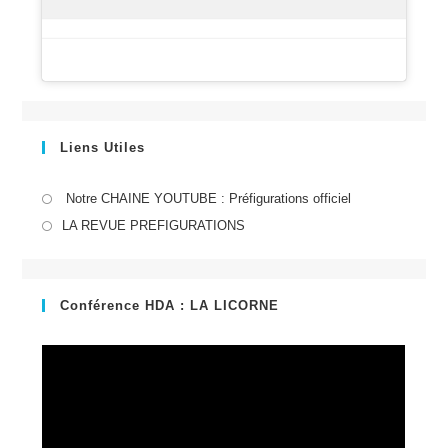
Liens Utiles
S’ouvre
Notre CHAINE YOUTUBE : Préfigurations officiel
dans
S’ouvre
LA REVUE PREFIGURATIONS
un
dans
nouvel
un
onglet
nouvel
Conférence HDA : LA LICORNE
onglet