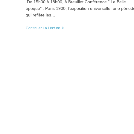
De 15h00 à 18h00, à Breuillet Conférence " La Belle
époque" : Paris 1900, l'exposition universelle, une périod
qui reflète les…
CONFÉRENCE
Continuer La Lecture
HDA
“La
Belle
Époque”,
Dimanche
9
Mars
2025