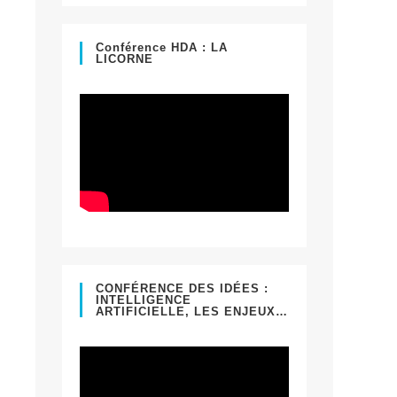
un
onglet
nouvel
Conférence HDA : LA
LICORNE
onglet
CONFÉRENCE DES IDÉES :
INTELLIGENCE
ARTIFICIELLE, LES ENJEUX…