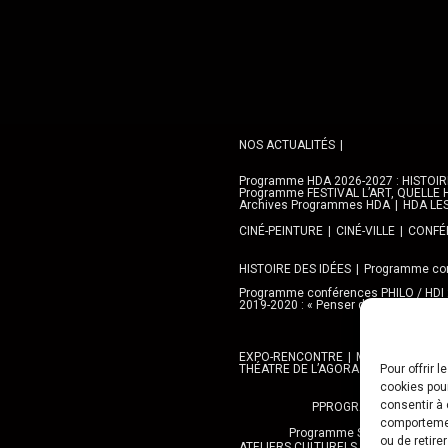
NOS ACTUALITÉS
Programme HDA 2026-2027 : HISTOIRE 
Programme FESTIVAL L’ART, QUELLE H
Archives Programmes HDA
HDA LE
CINÉ-PEINTURE
CINÉ-VILLE
CONFÉR
HISTOIRE DES IDÉES
Programme con
Programme conférences PHILO / HDI
2019-2020 : « Penser demain » avec l
EXPO-RENCONTRE
MEDIATHEQUES,
THÉATRE DE L’AGORA
GALERIE AN
Pour offrir 
cookies pour
consentir à 
PPROGRAMME DES BALA
comportement
Programme SORTIES URBAN 
ou de retire
ATELIERS CULTURELS
STREET ART