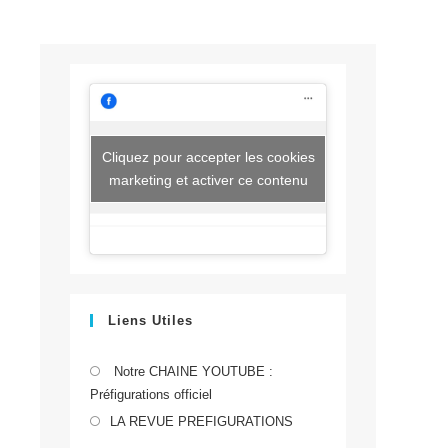
Cliquez pour accepter les cookies
marketing et activer ce contenu
Liens Utiles
S’ouvre
Notre CHAINE YOUTUBE :
Préfigurations officiel
dans
S’ouvre
un
LA REVUE PREFIGURATIONS
dans
nouvel