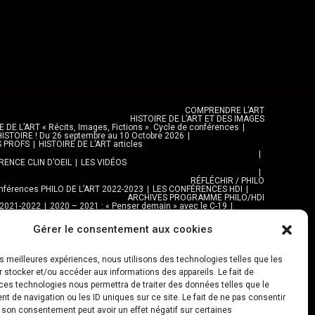
COMPRENDRE L’ART
HISTOIRE DE L’ART ET DES IMAGES
DE L’ART « Récits, Images, Fictions ». Cycle de conférences
ISTOIRE ! Du 26 septembre au 10 Octobre 2026
S PROFS
HISTOIRE DE L’ART articles
ENCE CLIN D’OEIL
LES VIDÉOS
RÉFLÉCHIR / PHILO
férences PHILO DE L’ART 2022-2023
LES CONFÉRENCES HDI
ARCHIVES PROGRAMME PHILO/HDI
 2021-2022
2020 – 2021 : « Penser demain » avec le C-19
e C-19
Gérer le consentement aux cookies
EXPOS, ARTS ET VILLES
EXPOSITIONS
 AUTRES LIEUX
MAISONS DE QUARTIER
ARTS PLASTIQUES
NAPURNA
les meilleures expériences, nous utilisons des technologies telles que les
Al TANNOUR
 stocker et/ou accéder aux informations des appareils. Le fait de
BALADES, SORTIES
ces technologies nous permettra de traiter des données telles que le
DES URBAINES 2025
PROGRAMME BALADES en Essonne 2024
URBAN SKETCHERS ESSONNE
 de navigation ou les ID uniques sur ce site. Le fait de ne pas consentir
SKETCHER 2024-2025 :
Archives URBAN SKETCHERS ESSONNE
r son consentement peut avoir un effet négatif sur certaines
JEU URBAIN « JeSuisMaVille »