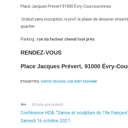
Place Jacques Prévert 91000 Évry-Courcouronnes
Gratuit sans inscription, ni prof, le plaisir de dessiner ensem
quartier.
Parking :
rue du facteur cheval tout près
.
RENDEZ-VOUS
Place Jacques Prévert, 91000 Évry-Co
ÉTIQUETTES
:
SORTIE CROQUIS
,
USK EVRY ESSONNE
Read
Article précédent
more
Conférence HDA, “Danse et sculpture du 19e français”
articles
Samedi 16 octobre 2021