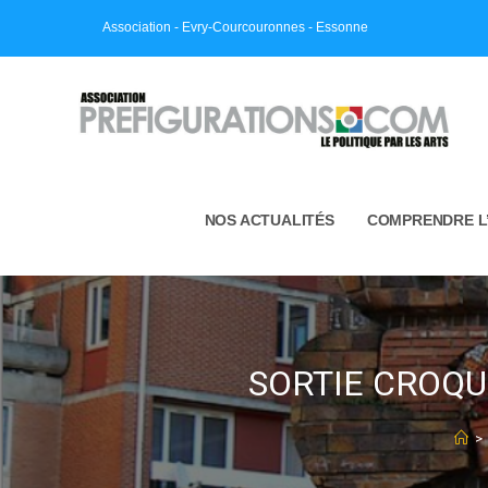
Skip
Association - Evry-Courcouronnes - Essonne
to
content
NOS ACTUALITÉS
COMPRENDRE L
SORTIE CROQUIS
>