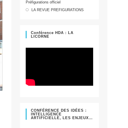
Préfigurations officiel
dans
S’ouvre
un
LA REVUE PREFIGURATIONS
dans
nouvel
un
onglet
nouvel
Conférence HDA : LA
LICORNE
onglet
CONFÉRENCE DES IDÉES :
INTELLIGENCE
ARTIFICIELLE, LES ENJEUX…