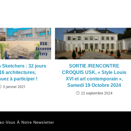
 Sketchers : 32 jours
SORTIE /RENCONTRE
16 architectures,
CROQUIS USK, « Style Louis
uez à participer !
XVI et art contemporain »,
Samedi 19 Octobre 2024
3 janvier 2021
22 septembre 2024
ez-Vous À Notre Newsletter