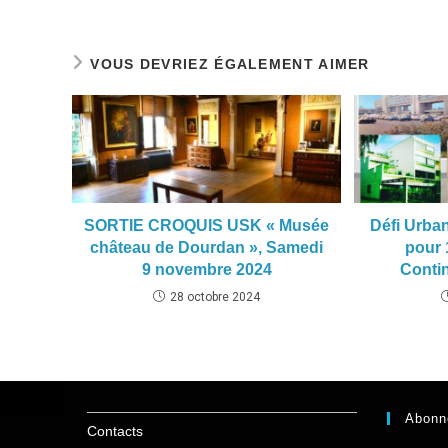
VOUS DEVRIEZ ÉGALEMENT AIMER
SORTIE CROQUIS USK « Musée
Défi Urban
château de Dourdan », Samedi
pour 
9 novembre 2024
Contin
28 octobre 2024
Abonn
Contacts