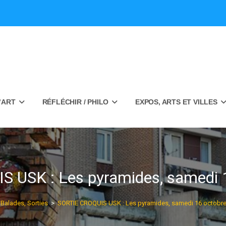
’ART
RÉFLÉCHIR / PHILO
EXPOS, ARTS ET VILLES
 USK : Les pyramides, samedi 
Balades, Sorties
>
SORTIE CROQUIS USK : Les pyramides, samedi 16 octobre