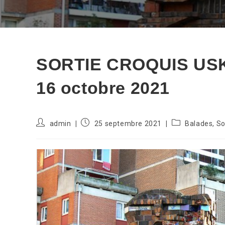
SORTIE CROQUIS USK 
16 octobre 2021
Auteur/autrice
Publication
Post
admin
25 septembre 2021
Balades, So
de
publiée :
category:
la
publication :