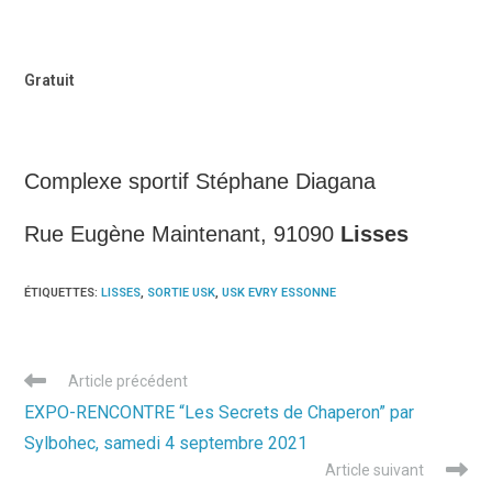
Gratuit
Complexe sportif Stéphane Diagana
Rue Eugène Maintenant, 91090
Lisses
ÉTIQUETTES
:
LISSES
,
SORTIE USK
,
USK EVRY ESSONNE
Read
Article précédent
more
EXPO-RENCONTRE “Les Secrets de Chaperon” par
articles
Sylbohec, samedi 4 septembre 2021
Article suivant