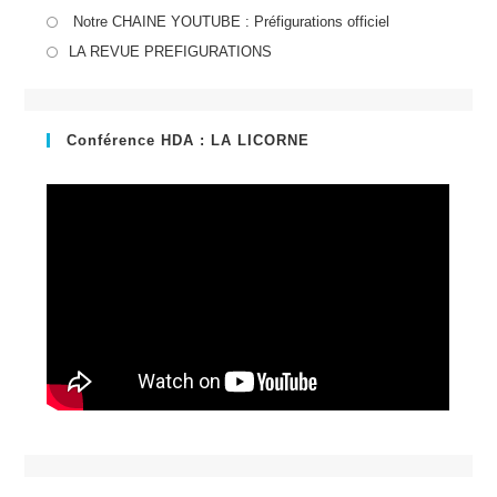
S’ouvre
Notre CHAINE YOUTUBE : Préfigurations officiel
dans
S’ouvre
LA REVUE PREFIGURATIONS
un
dans
nouvel
un
onglet
nouvel
Conférence HDA : LA LICORNE
onglet