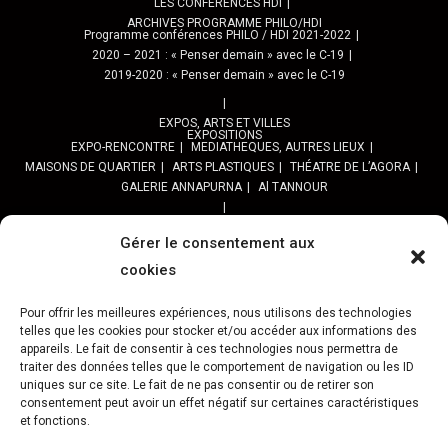
LES CONFÉRENCES HDI
ARCHIVES PROGRAMME PHILO/HDI
Programme conférences PHILO / HDI 2021-2022
2020 – 2021 : « Penser demain » avec le C-19
2019-2020 : « Penser demain » avec le C-19
EXPOS, ARTS ET VILLES
EXPOSITIONS
EXPO-RENCONTRE
MEDIATHEQUES, AUTRES LIEUX
MAISONS DE QUARTIER
ARTS PLASTIQUES
THÉATRE DE L’AGORA
GALERIE ANNAPURNA
Al TANNOUR
BALADES, SORTIES
PPROGRAMME DES BALADES URBAINES 2025
Gérer le consentement aux
PROGRAMME BALADES en Essonne 2024
cookies
URBAN SKETCHERS ESSONNE
Programme SORTIES URBAN SKETCHER 2024-2025 :
Pour offrir les meilleures expériences, nous utilisons des technologies
Archives URBAN SKETCHERS ESSONNE
telles que les cookies pour stocker et/ou accéder aux informations des
appareils. Le fait de consentir à ces technologies nous permettra de
traiter des données telles que le comportement de navigation ou les ID
ATELIERS CULTURELS
STREET ART
JEU URBAIN « JeSuisMaVille »
uniques sur ce site. Le fait de ne pas consentir ou de retirer son
consentement peut avoir un effet négatif sur certaines caractéristiques
L’ASSOCIATION
et fonctions.
PRÉSENTATION
NOS PRESTATIONS
ASSOCIATION ET PROJETS