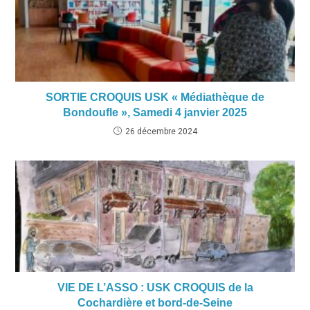
SORTIE CROQUIS USK « Médiathèque de
Bondoufle », Samedi 4 janvier 2025
26 décembre 2024
VIE DE L’ASSO : USK CROQUIS de la
Cochardière et bord-de-Seine