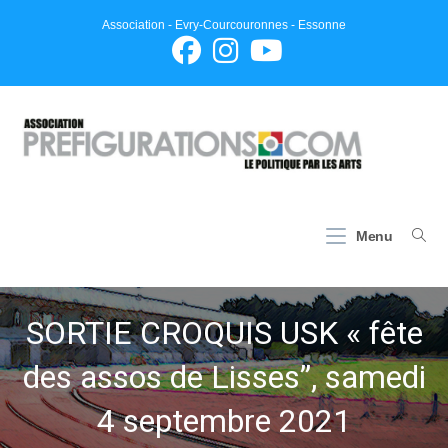
Skip
Association - Evry-Courcouronnes - Essonne
to
content
Menu
SORTIE CROQUIS USK « fête
des assos de Lisses”, samedi
4 septembre 2021