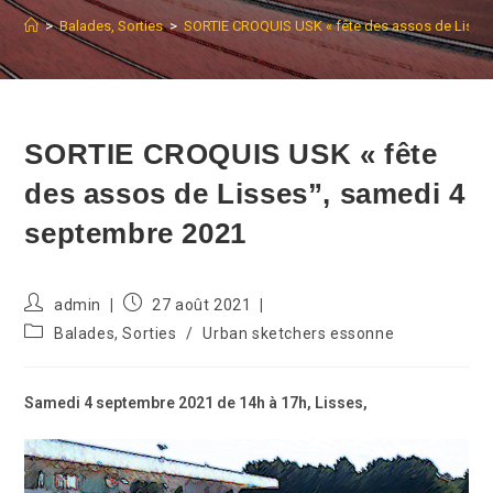
>
Balades, Sorties
>
SORTIE CROQUIS USK « fête des assos de Lisse
SORTIE CROQUIS USK « fête
des assos de Lisses”, samedi 4
septembre 2021
Auteur/autrice
Publication
admin
27 août 2021
de
publiée :
Post
Balades, Sorties
/
Urban sketchers essonne
la
category:
publication :
Samedi 4 septembre 2021 de 14h à 17h, Lisses,