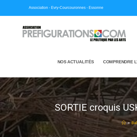
Skip
Association - Evry-Courcouronnes - Essonne
to
content
NOS ACTUALITÉS
COMPRENDRE L
SORTIE croquis USK 
>
Bal