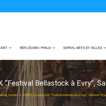
’ART
RÉFLÉCHIR / PHILO
EXPOS, ARTS ET VILLES
“Festival Bellastock à Evry”, Sa
ades, Sorties
>
SORTIE croquis USK “Festival Bellastock à Evry”, Samedi 15 jui