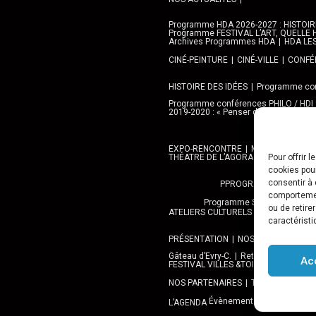
Programme HDA 2026-2027 : HISTOIRE 
Programme FESTIVAL L’ART, QUELLE H
Archives Programmes HDA
HDA LE
CINÉ-PEINTURE
CINÉ-VILLE
CONFÉR
HISTOIRE DES IDÉES
Programme con
Programme conférences PHILO / HDI
2019-2020 : « Penser demain » avec l
EXPO-RENCONTRE
MEDIATHEQUES,
THÉATRE DE L’AGORA
GALERIE AN
Pour offrir 
cookies pour
consentir à 
PPROGRAMME DES BALA
comportement
Programme SORTIES URBAN 
ou de retire
ATELIERS CULTURELS
STREET ART
caractéristi
PRÉSENTATION
NOS PRESTATIONS
Gâteau d’Evry-C.
Retour sur 15 ans d
Ac
FESTIVAL VILLES &TOILES-programme
NOS PARTENAIRES
Téléchargement
Évènements
L’AGENDA