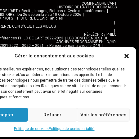
COMPRENDRE L’ART
HISTOIRE DE L’ART ET DES IMAGES
DE L’ART « Récits, Images, Fictions ». Cycle de conférences
ISTOIRE ! Du 26 septembre au 10 Octobre 2026
S PROFS
HISTOIRE DE L’ART articles
ENCE CLIN D’OEIL
LES VIDÉOS
RÉFLÉCHIR / PHILO
férences PHILO DE L’ART 2022-2023
LES CONFÉRENCES HDI
ARCHIVES PROGRAMME PHILO/HDI
 2021-2022
2020 – 2021 : « Penser demain » avec le C-19
e C-19
Gérer le consentement aux cookies
EXPOS, ARTS ET VILLES
EXPOSITIONS
 AUTRES LIEUX
MAISONS DE QUARTIER
ARTS PLASTIQUES
NAPURNA
les meilleures expériences, nous utilisons des technologies telles que les
Al TANNOUR
 stocker et/ou accéder aux informations des appareils. Le fait de
BALADES, SORTIES
ces technologies nous permettra de traiter des données telles que le
DES URBAINES 2025
PROGRAMME BALADES en Essonne 2024
URBAN SKETCHERS ESSONNE
 de navigation ou les ID uniques sur ce site. Le fait de ne pas consentir
SKETCHER 2024-2025 :
Archives URBAN SKETCHERS ESSONNE
r son consentement peut avoir un effet négatif sur certaines
JEU URBAIN « JeSuisMaVille »
ques et fonctions.
L’ASSOCIATION
ASSOCIATION ET PROJETS
’actions Préfigurations
cepter
Refuser
Voir les préférences
 2024
Archives Festival Villes & Toiles
Reportages Photos
 / Logos / Documents
Politique de cookies
Politique de confidentialité