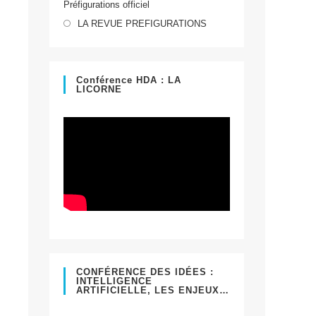
Préfigurations officiel
dans
S’ouvre
un
LA REVUE PREFIGURATIONS
dans
nouvel
un
onglet
nouvel
Conférence HDA : LA
LICORNE
onglet
CONFÉRENCE DES IDÉES :
INTELLIGENCE
ARTIFICIELLE, LES ENJEUX…