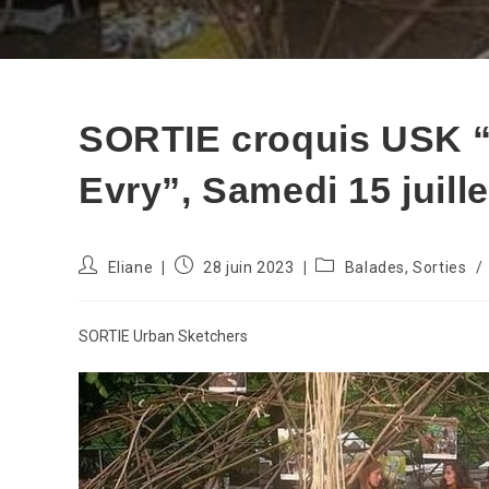
SORTIE croquis USK “F
Evry”, Samedi 15 juill
Auteur/autrice
Publication
Post
Eliane
28 juin 2023
Balades, Sorties
/
de
publiée :
category:
la
publication :
SORTIE Urban Sketchers