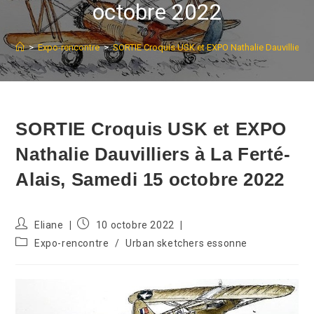
octobre 2022
>
Expo-rencontre
>
SORTIE Croquis USK et EXPO Nathalie Dauvilliers 
SORTIE Croquis USK et EXPO
Nathalie Dauvilliers à La Ferté-
Alais, Samedi 15 octobre 2022
Auteur/autrice
Publication
Eliane
10 octobre 2022
de
publiée :
Post
Expo-rencontre
/
Urban sketchers essonne
la
category:
publication :