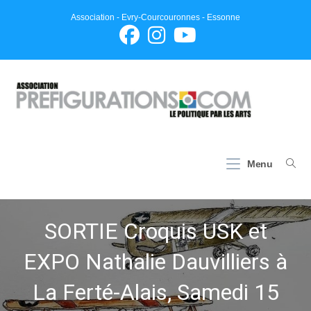
Skip
Association - Evry-Courcouronnes - Essonne
to
content
Menu
SORTIE Croquis USK et
EXPO Nathalie Dauvilliers à
La Ferté-Alais, Samedi 15