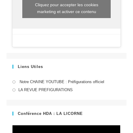
Cliquez pour accepter les cookies
marketing et activer ce contenu
Liens Utiles
S’ouvre
Notre CHAINE YOUTUBE : Préfigurations officiel
dans
S’ouvre
LA REVUE PREFIGURATIONS
un
dans
nouvel
un
onglet
nouvel
Conférence HDA : LA LICORNE
onglet