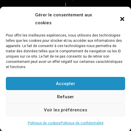
BALADES, SORTIES
PPROGRAMME DES BALADES URBAINES 2025
Gérer le consentement aux
PROGRAMME BALADES en Essonne 2024
cookies
URBAN SKETCHERS ESSONNE
Programme SORTIES URBAN SKETCHER 2024-2025 :
Pour offrir les meilleures expériences, nous utilisons des technologies
telles que les cookies pour stocker et/ou accéder aux informations des
Archives URBAN SKETCHERS ESSONNE
appareils. Le fait de consentir à ces technologies nous permettra de
traiter des données telles que le comportement de navigation ou les ID
ATELIERS CULTURELS
STREET ART
JEU URBAIN « JeSuisMaVille »
uniques sur ce site. Le fait de ne pas consentir ou de retirer son
consentement peut avoir un effet négatif sur certaines caractéristiques
L’ASSOCIATION
et fonctions.
PRÉSENTATION
NOS PRESTATIONS
ASSOCIATION ET PROJETS
Gâteau d’Evry-C.
Retour sur 15 ans d’actions Préfigurations
FESTIVAL VILLES &TOILES-programme 2024
Accepter
Archives Festival Villes & Toiles
Reportages Photos
Refuser
NOS PARTENAIRES
Téléchargement / Logos / Documents
Voir les préférences
L’AGENDA
Évènements
Politique de cookies
Politique de confidentialité
Copyright Association Préfigurations - 2014-2026