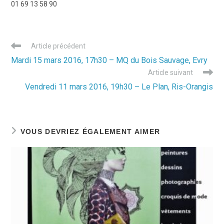
01 69 13 58 90
Read
Article précédent
more
Mardi 15 mars 2016, 17h30 – MQ du Bois Sauvage, Evry
articles
Article suivant
Vendredi 11 mars 2016, 19h30 – Le Plan, Ris-Orangis
VOUS DEVRIEZ ÉGALEMENT AIMER