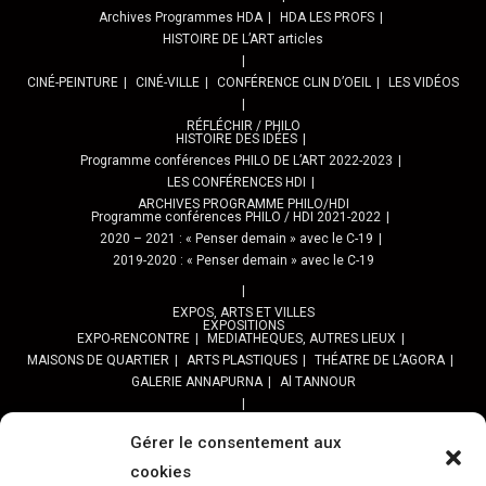
Archives Programmes HDA
HDA LES PROFS
HISTOIRE DE L’ART articles
CINÉ-PEINTURE
CINÉ-VILLE
CONFÉRENCE CLIN D’OEIL
LES VIDÉOS
RÉFLÉCHIR / PHILO
HISTOIRE DES IDÉES
Programme conférences PHILO DE L’ART 2022-2023
LES CONFÉRENCES HDI
ARCHIVES PROGRAMME PHILO/HDI
Programme conférences PHILO / HDI 2021-2022
2020 – 2021 : « Penser demain » avec le C-19
2019-2020 : « Penser demain » avec le C-19
EXPOS, ARTS ET VILLES
EXPOSITIONS
EXPO-RENCONTRE
MEDIATHEQUES, AUTRES LIEUX
MAISONS DE QUARTIER
ARTS PLASTIQUES
THÉATRE DE L’AGORA
GALERIE ANNAPURNA
Al TANNOUR
BALADES, SORTIES
PPROGRAMME DES BALADES URBAINES 2025
Gérer le consentement aux
PROGRAMME BALADES en Essonne 2024
cookies