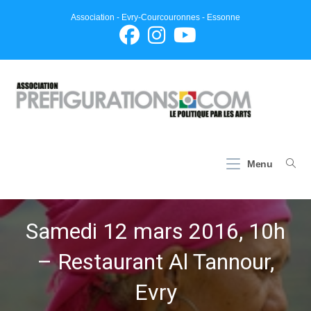
Skip
Association - Evry-Courcouronnes - Essonne
to
content
Menu
Samedi 12 mars 2016, 10h
– Restaurant Al Tannour,
Evry