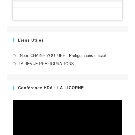
Liens Utiles
S’ouvre
Notre CHAINE YOUTUBE : Préfigurations officiel
dans
S’ouvre
LA REVUE PREFIGURATIONS
un
dans
nouvel
un
onglet
nouvel
Conférence HDA : LA LICORNE
onglet