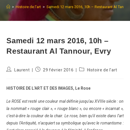
>
Histoire de l'art
>
Samedi 12 mars 2016, 10h – Restaurant Al Tannour
Samedi 12 mars 2016, 10h –
Restaurant Al Tannour, Evry
Auteur/autrice
Publication
Post
Laurent
29 février 2016
Histoire de l'art
de
publiée :
category:
la
publication :
HISTOIRE DE L’ART ET DES IMAGES, Le Rose
Le ROSE est resté une couleur mal définie jusqu’au XVIIIe siècle : on
la nommait « rouge clair », « rouge blanc », ou encore « incarnat »,
c’est-à-dire la couleur de la chair. Le rose, bien qu’il existe dans l’art
depuis l’Antiquité, n’acquiert sa symbolique qu’avec le romantisme :