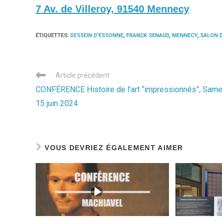
7 Av. de Villeroy, 91540 Mennecy
ÉTIQUETTES
:
DESSEIN D'ESSONNE
,
FRANCK SENAUD
,
MENNECY
,
SALON D
Read
Article précédent
more
CONFÉRENCE Histoire de l’art “impressionnés”, Same
articles
15 juin 2024
VOUS DEVRIEZ ÉGALEMENT AIMER