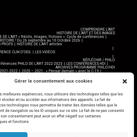
COMPRENDRE L’ART
HISTOIRE DE L’ART ET DES IMAGES
DE L’ART « Récits, Images, Fictions ». Cycle de conférences
ISTOIRE ! Du 26 septembre au 10 Octobre 2026
S PROFS
HISTOIRE DE L’ART articles
ENCE CLIN D’OEIL
LES VIDÉOS
RÉFLÉCHIR / PHILO
férences PHILO DE L’ART 2022-2023
LES CONFÉRENCES HDI
ARCHIVES PROGRAMME PHILO/HDI
 2021-2022
2020 – 2021 : « Penser demain » avec le C-19
e C-19
Gérer le consentement aux cookies
EXPOS, ARTS ET VILLES
EXPOSITIONS
 AUTRES LIEUX
MAISONS DE QUARTIER
ARTS PLASTIQUES
NAPURNA
les meilleures expériences, nous utilisons des technologies telles que les
Al TANNOUR
 stocker et/ou accéder aux informations des appareils. Le fait de
BALADES, SORTIES
ces technologies nous permettra de traiter des données telles que le
DES URBAINES 2025
PROGRAMME BALADES en Essonne 2024
URBAN SKETCHERS ESSONNE
 de navigation ou les ID uniques sur ce site. Le fait de ne pas consentir
SKETCHER 2024-2025 :
Archives URBAN SKETCHERS ESSONNE
r son consentement peut avoir un effet négatif sur certaines
JEU URBAIN « JeSuisMaVille »
ques et fonctions.
L’ASSOCIATION
ASSOCIATION ET PROJETS