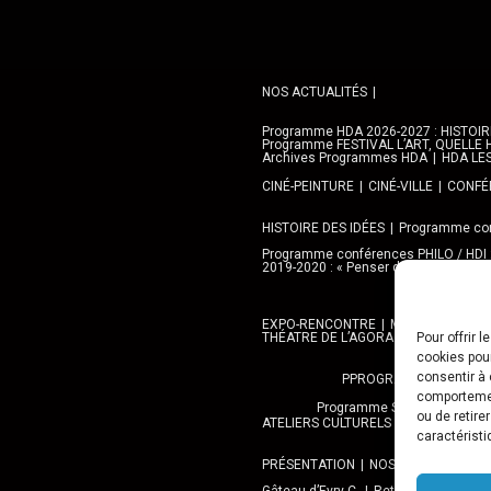
NOS ACTUALITÉS
Programme HDA 2026-2027 : HISTOIRE 
Programme FESTIVAL L’ART, QUELLE H
Archives Programmes HDA
HDA LE
CINÉ-PEINTURE
CINÉ-VILLE
CONFÉR
HISTOIRE DES IDÉES
Programme con
Programme conférences PHILO / HDI
2019-2020 : « Penser demain » avec l
EXPO-RENCONTRE
MEDIATHEQUES,
THÉATRE DE L’AGORA
GALERIE AN
Pour offrir 
cookies pour
consentir à 
PPROGRAMME DES BALA
comportement
Programme SORTIES URBAN 
ou de retire
ATELIERS CULTURELS
STREET ART
caractéristi
PRÉSENTATION
NOS PRESTATIONS