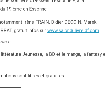
de son livre « Dessein d’Essonne », à la
s du 19 ème en Essonne.
 notamment Irène FRAIN, Didier DECOIN, Marek
RAT, gratuit infos sur
www.salondulivreidf.com
raires :
 littérature Jeunesse, la BD et le manga, la fantasy 
imations sont libres et gratuites.