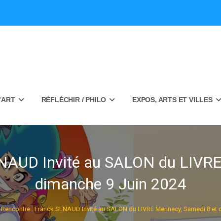
’ART
RÉFLÉCHIR / PHILO
EXPOS, ARTS ET VILLES
ENAUD Invité au SALON du LIVRE
dimanche 9 Juin 2024
Rencontre : Franck SENAUD Invité au SALON du LIVRE Mennecy, Samedi 8 et 