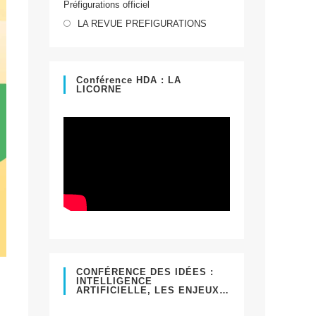
Préfigurations officiel
dans
S’ouvre
un
LA REVUE PREFIGURATIONS
dans
nouvel
un
onglet
nouvel
Conférence HDA : LA
LICORNE
onglet
CONFÉRENCE DES IDÉES :
INTELLIGENCE
ARTIFICIELLE, LES ENJEUX…