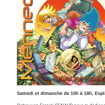
Samedi
et
dimanche
de 10h à 18h, Esp