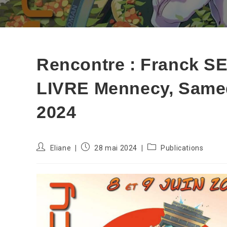
Rencontre : Franck S
LIVRE Mennecy, Samed
2024
Auteur/autrice
Publication
Post
Eliane
28 mai 2024
Publications
de
publiée :
category:
la
publication :