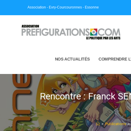
Skip
Association - Evry-Courcouronnes - Essonne
to
content
NOS ACTUALITÉS
COMPRENDRE L
Rencontre : Franck S
>
Publications
>