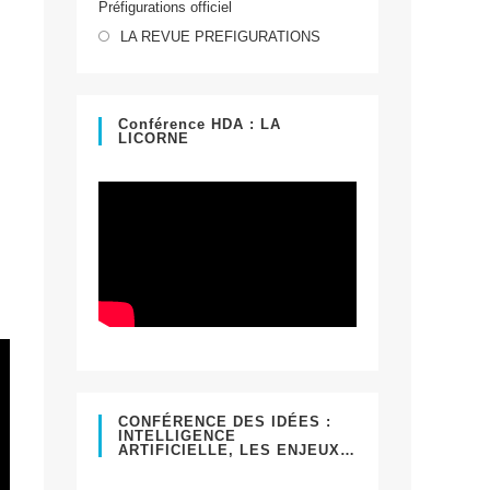
Préfigurations officiel
dans
S’ouvre
un
LA REVUE PREFIGURATIONS
dans
nouvel
un
onglet
nouvel
Conférence HDA : LA
LICORNE
onglet
CONFÉRENCE DES IDÉES :
INTELLIGENCE
ARTIFICIELLE, LES ENJEUX…