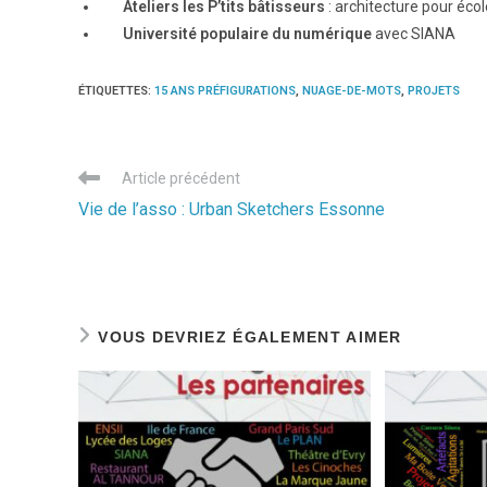
Ateliers les P’tits bâtisseurs
: architecture pour éco
Université populaire du numérique
avec SIANA
ÉTIQUETTES
:
15 ANS PRÉFIGURATIONS
,
NUAGE-DE-MOTS
,
PROJETS
Read
Article précédent
more
Vie de l’asso : Urban Sketchers Essonne
articles
VOUS DEVRIEZ ÉGALEMENT AIMER