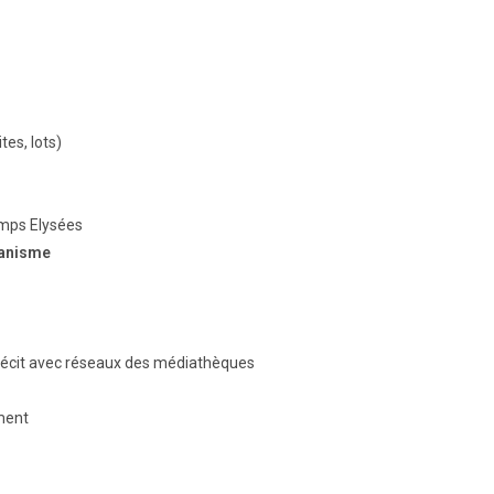
ites, lots)
amps Elysées
banisme
récit avec réseaux des médiathèques
ment