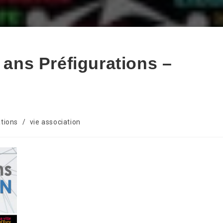
ns Préfigurations –
tions
/
vie association