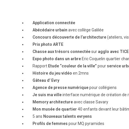
Application connectée
Abécédaire urbain
avec collège Galilée
Concours découverte de l’architecture
(ateliers, vis
Prix photo ARTE
Chasse aux trésors connectée
sur
agglo avec TICE
Expo photo dans un arbre
Eric Coquelin
quartier ch
Rapport
Etude “couleur de la ville”
pour
service ur
Histoire du jeu vidéo
en 2mns
Gâteau d’ Evry
Agence de presse numérique
pour collégiens
Je suis ma ville
interface numérique de création de 
Memory architecture
avec classe Savary
Mon musée de quartier
40 enfants devant leur bâti
5 ans
Nouveaux talents evryens
Profils de femmes
pour MQ pyramides