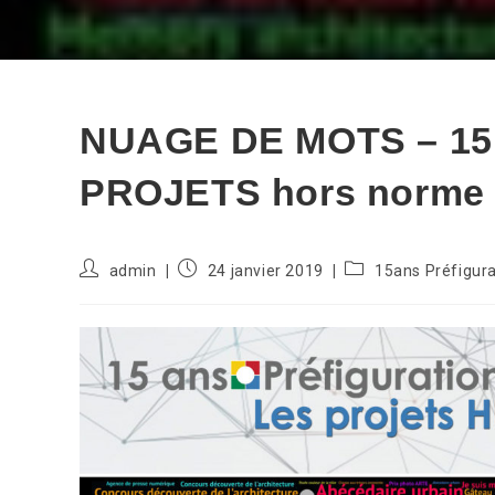
NUAGE DE MOTS – 15 a
PROJETS hors norme
Auteur/autrice
Publication
Post
admin
24 janvier 2019
15ans Préfigura
de
publiée :
category:
la
publication :