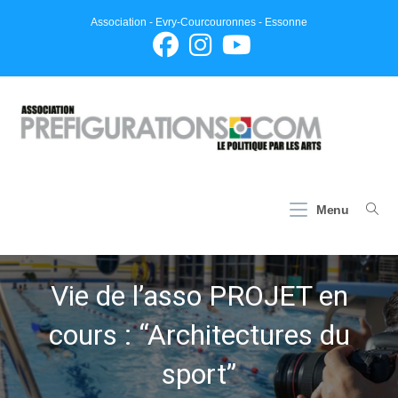
Skip
Association - Evry-Courcouronnes - Essonne
to
content
Menu
Vie de l’asso PROJET en
cours : “Architectures du
sport”