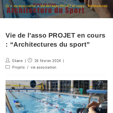
>
vie association
>
Vie de l’asso PROJET en cours : “Architectures du 
Vie de l’asso PROJET en cours
: “Architectures du sport”
Auteur/autrice
Publication
Eliane
26 février 2024
de
publiée :
Post
Projets
/
vie association
la
category:
publication :