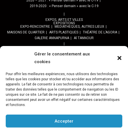
2020 – 2021 : « Penser demain » avec le C-19
2019-2020 : « Penser demain » avec le C-19
EXPOS, ARTS ET VILLES
EXPOSITIONS
EXPO-RENCONTRE
MEDIATHEQUES, AUTRES LIEUX
MAISONS DE QUARTIER
ARTS PLASTIQUES
THÉATRE DE L’AGORA
GALERIE ANNAPURNA
Al TANNOUR
BALADES, SORTIES
PPROGRAMME DES BALADES URBAINES 2025
Gérer le consentement aux
PROGRAMME BALADES en Essonne 2024
cookies
URBAN SKETCHERS ESSONNE
Programme SORTIES URBAN SKETCHER 2024-2025 :
Pour offrir les meilleures expériences, nous utilisons des technologies
telles que les cookies pour stocker et/ou accéder aux informations des
Archives URBAN SKETCHERS ESSONNE
appareils. Le fait de consentir à ces technologies nous permettra de
traiter des données telles que le comportement de navigation ou les ID
ATELIERS CULTURELS
STREET ART
JEU URBAIN « JeSuisMaVille »
uniques sur ce site. Le fait de ne pas consentir ou de retirer son
consentement peut avoir un effet négatif sur certaines caractéristiques
L’ASSOCIATION
et fonctions.
PRÉSENTATION
NOS PRESTATIONS
ASSOCIATION ET PROJETS
Gâteau d’Evry-C.
Retour sur 15 ans d’actions Préfigurations
FESTIVAL VILLES &TOILES-programme 2024
Accepter
Archives Festival Villes & Toiles
Reportages Photos