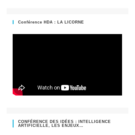
un
dans
nouvel
un
onglet
nouvel
Conférence HDA : LA LICORNE
onglet
CONFÉRENCE DES IDÉES : INTELLIGENCE
ARTIFICIELLE, LES ENJEUX…