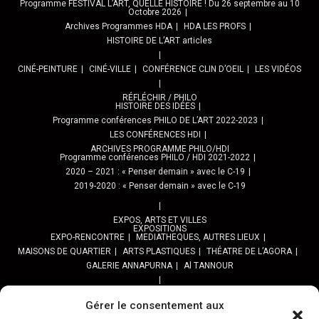
Programme FESTIVAL L’ART, QUELLE HISTOIRE ! Du 26 septembre au 10
Octobre 2026
Archives Programmes HDA
HDA LES PROFS
HISTOIRE DE L’ART articles
CINÉ-PEINTURE
CINÉ-VILLE
CONFÉRENCE CLIN D’OEIL
LES VIDÉOS
RÉFLÉCHIR / PHILO
HISTOIRE DES IDÉES
Programme conférences PHILO DE L’ART 2022-2023
LES CONFÉRENCES HDI
ARCHIVES PROGRAMME PHILO/HDI
Programme conférences PHILO / HDI 2021-2022
2020 – 2021 : « Penser demain » avec le C-19
2019-2020 : « Penser demain » avec le C-19
EXPOS, ARTS ET VILLES
EXPOSITIONS
EXPO-RENCONTRE
MEDIATHEQUES, AUTRES LIEUX
MAISONS DE QUARTIER
ARTS PLASTIQUES
THÉATRE DE L’AGORA
GALERIE ANNAPURNA
Al TANNOUR
BALADES, SORTIES
PPROGRAMME DES BALADES URBAINES 2025
Gérer le consentement aux
PROGRAMME BALADES en Essonne 2024