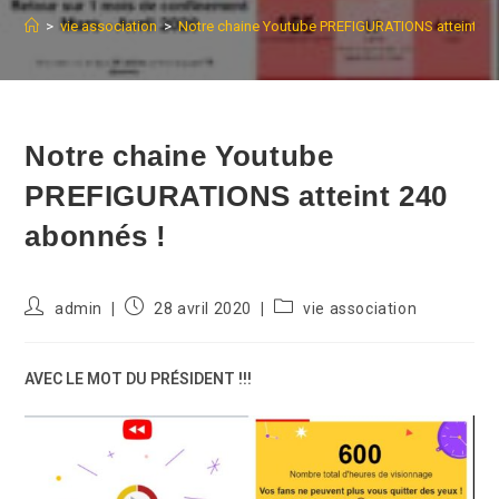
>
vie association
>
Notre chaine Youtube PREFIGURATIONS atteint 24
Notre chaine Youtube
PREFIGURATIONS atteint 240
abonnés !
Auteur/autrice
Publication
Post
admin
28 avril 2020
vie association
de
publiée :
category:
la
publication :
AVEC LE MOT DU PRÉSIDENT !!!