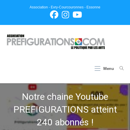
Skip
Association - Evry-Courcouronnes - Essonne
to
content
Menu
Notre chaine Youtube
PREFIGURATIONS atteint
240 abonnés !