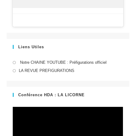
Liens Utiles
S’ouvre
Notre CHAINE YOUTUBE : Préfigurations officiel
dans
S’ouvre
LA REVUE PREFIGURATIONS
un
dans
nouvel
un
onglet
nouvel
Conférence HDA : LA LICORNE
onglet