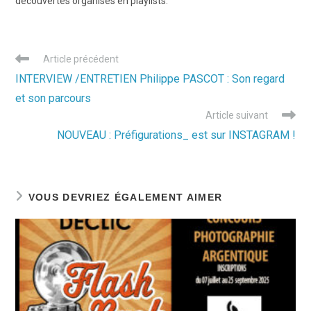
découvertes organisés en playlists.
Read
Article précédent
more
INTERVIEW /ENTRETIEN Philippe PASCOT : Son regard
articles
et son parcours
Article suivant
NOUVEAU : Préfigurations_ est sur INSTAGRAM !
VOUS DEVRIEZ ÉGALEMENT AIMER