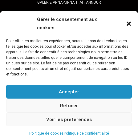
GALERIE ANNAPURNA
Al TANNOUR
BALADES, SORTIES
PPROGRAMME DES BALADES URBAINES 2025
Gérer le consentement aux
PROGRAMME BALADES en Essonne 2024
cookies
URBAN SKETCHERS ESSONNE
Programme SORTIES URBAN SKETCHER 2024-2025 :
Pour offrir les meilleures expériences, nous utilisons des technologies
telles que les cookies pour stocker et/ou accéder aux informations des
Archives URBAN SKETCHERS ESSONNE
appareils. Le fait de consentir à ces technologies nous permettra de
traiter des données telles que le comportement de navigation ou les ID
ATELIERS CULTURELS
STREET ART
JEU URBAIN « JeSuisMaVille »
uniques sur ce site. Le fait de ne pas consentir ou de retirer son
consentement peut avoir un effet négatif sur certaines caractéristiques
L’ASSOCIATION
et fonctions.
PRÉSENTATION
NOS PRESTATIONS
ASSOCIATION ET PROJETS
Gâteau d’Evry-C.
Retour sur 15 ans d’actions Préfigurations
Accepter
FESTIVAL VILLES &TOILES-programme 2024
Archives Festival Villes & Toiles
Reportages Photos
Refuser
NOS PARTENAIRES
Téléchargement / Logos / Documents
Voir les préférences
L’AGENDA
Évènements
Politique de cookies
Politique de confidentialité
Copyright Association Préfigurations - 2014-2026