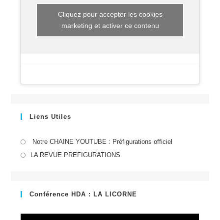
Cliquez pour accepter les cookies
marketing et activer ce contenu
Liens Utiles
S’ouvre
Notre CHAINE YOUTUBE : Préfigurations officiel
dans
S’ouvre
LA REVUE PREFIGURATIONS
un
dans
nouvel
un
onglet
nouvel
Conférence HDA : LA LICORNE
onglet