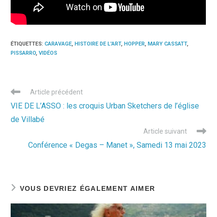
ÉTIQUETTES
:
CARAVAGE
,
HISTOIRE DE L'ART
,
HOPPER
,
MARY CASSATT
,
PISSARRO
,
VIDÉOS
Read
Article précédent
more
VIE DE L’ASSO : les croquis Urban Sketchers de l’église
articles
de Villabé
Article suivant
Conférence « Degas – Manet », Samedi 13 mai 2023
VOUS DEVRIEZ ÉGALEMENT AIMER