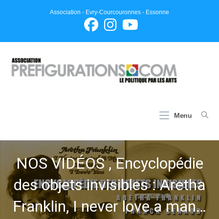
Skip
Association - Evry-Courcouronnes - Essonne
to
content
Menu
NOS VIDÉOS , Encyclopédie
des objets invisibles : Aretha
Franklin, I never love a man…