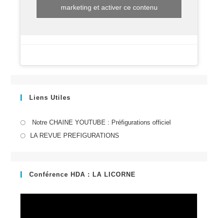
marketing et activer ce contenu
Liens Utiles
S’ouvre
Notre CHAINE YOUTUBE : Préfigurations officiel
dans
S’ouvre
LA REVUE PREFIGURATIONS
un
dans
nouvel
un
onglet
nouvel
Conférence HDA : LA LICORNE
onglet