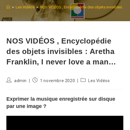
>
Les Vidéos
>
NOS VIDÉOS , Encyclopédie des objets invisibles : Are
NOS VIDÉOS , Encyclopédie
des objets invisibles : Aretha
Franklin, I never love a man…
Auteur/autrice
Publication
Post
admin
1 novembre 2020
Les Vidéos
de
publiée :
category:
la
publication :
Exprimer la musique enregistrée sur disque
par une image ?