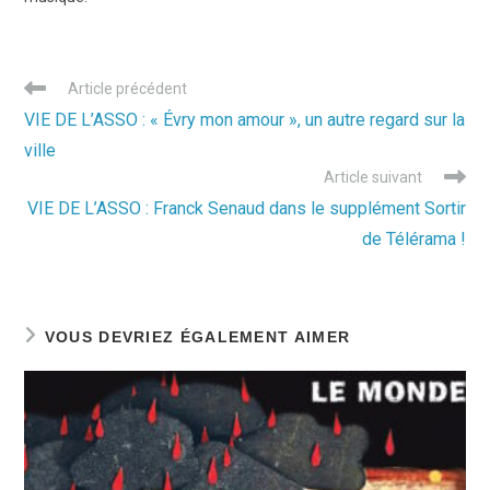
Read
Article précédent
more
VIE DE L’ASSO : « Évry mon amour », un autre regard sur la
articles
ville
Article suivant
VIE DE L’ASSO : Franck Senaud dans le supplément Sortir
de Télérama !
VOUS DEVRIEZ ÉGALEMENT AIMER