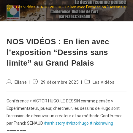
>
Les Vidéos
>
NOS VIDÉOS : En lien avec l’exposition “Dessins sans 
NOS VIDÉOS : En lien avec
l’exposition “Dessins sans
limite” au Grand Palais
Auteur/autrice
Publication
Post
Eliane
29 décembre 2025
Les Vidéos
de
publiée :
category:
la
publication :
Conférence « VICTOR HUGO, LE DESSIN comme pensée »
Expérimentateur, joueur, chercheur, les dessins de Hugo sont
l’occasion de découvrir un créateur et sa méthode Conférence
par Franck SENAUD
#arthistory
#victorhugo
#inkdrawing
——————