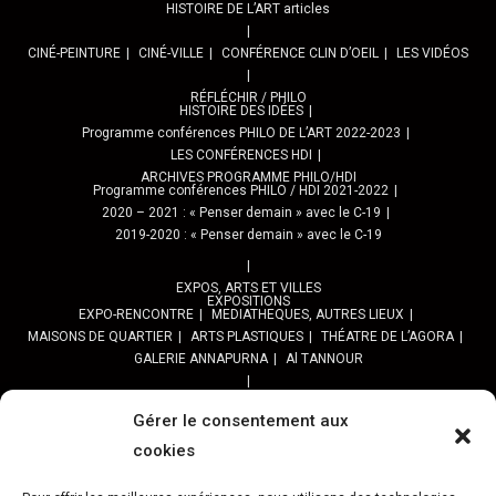
HISTOIRE DE L’ART articles
CINÉ-PEINTURE
CINÉ-VILLE
CONFÉRENCE CLIN D’OEIL
LES VIDÉOS
RÉFLÉCHIR / PHILO
HISTOIRE DES IDÉES
Programme conférences PHILO DE L’ART 2022-2023
LES CONFÉRENCES HDI
ARCHIVES PROGRAMME PHILO/HDI
Programme conférences PHILO / HDI 2021-2022
2020 – 2021 : « Penser demain » avec le C-19
2019-2020 : « Penser demain » avec le C-19
EXPOS, ARTS ET VILLES
EXPOSITIONS
EXPO-RENCONTRE
MEDIATHEQUES, AUTRES LIEUX
MAISONS DE QUARTIER
ARTS PLASTIQUES
THÉATRE DE L’AGORA
GALERIE ANNAPURNA
Al TANNOUR
BALADES, SORTIES
PPROGRAMME DES BALADES URBAINES 2025
Gérer le consentement aux
PROGRAMME BALADES en Essonne 2024
cookies
URBAN SKETCHERS ESSONNE