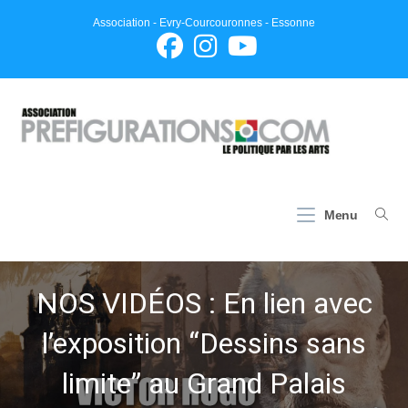
Skip
Association - Evry-Courcouronnes - Essonne
to
content
Menu
NOS VIDÉOS : En lien avec
l’exposition “Dessins sans
limite” au Grand Palais