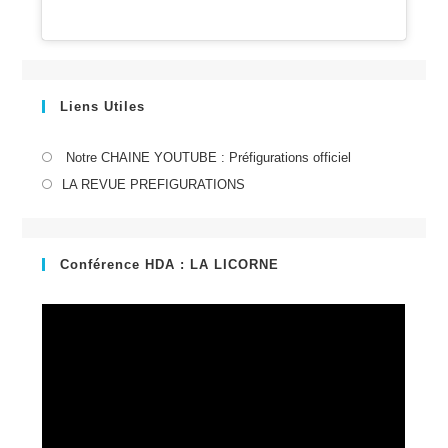
Liens Utiles
S’ouvre
Notre CHAINE YOUTUBE : Préfigurations officiel
dans
S’ouvre
LA REVUE PREFIGURATIONS
un
dans
nouvel
un
onglet
nouvel
Conférence HDA : LA LICORNE
onglet