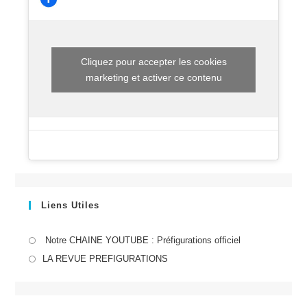
Cliquez pour accepter les cookies
marketing et activer ce contenu
Liens Utiles
S’ouvre
Notre CHAINE YOUTUBE : Préfigurations officiel
dans
S’ouvre
LA REVUE PREFIGURATIONS
un
dans
nouvel
un