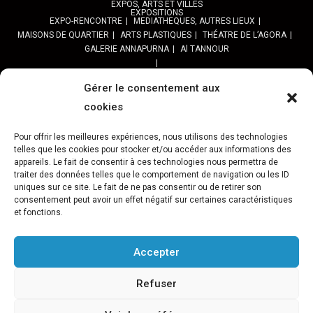
EXPOS, ARTS ET VILLES
EXPOSITIONS
EXPO-RENCONTRE
MEDIATHEQUES, AUTRES LIEUX
MAISONS DE QUARTIER
ARTS PLASTIQUES
THÉATRE DE L’AGORA
GALERIE ANNAPURNA
Al TANNOUR
BALADES, SORTIES
PPROGRAMME DES BALADES URBAINES 2025
Gérer le consentement aux
PROGRAMME BALADES en Essonne 2024
cookies
URBAN SKETCHERS ESSONNE
Programme SORTIES URBAN SKETCHER 2024-2025 :
Pour offrir les meilleures expériences, nous utilisons des technologies
Archives URBAN SKETCHERS ESSONNE
telles que les cookies pour stocker et/ou accéder aux informations des
appareils. Le fait de consentir à ces technologies nous permettra de
traiter des données telles que le comportement de navigation ou les ID
ATELIERS CULTURELS
STREET ART
JEU URBAIN « JeSuisMaVille »
uniques sur ce site. Le fait de ne pas consentir ou de retirer son
consentement peut avoir un effet négatif sur certaines caractéristiques
L’ASSOCIATION
et fonctions.
PRÉSENTATION
NOS PRESTATIONS
ASSOCIATION ET PROJETS
Gâteau d’Evry-C.
Retour sur 15 ans d’actions Préfigurations
FESTIVAL VILLES &TOILES-programme 2024
Accepter
Archives Festival Villes & Toiles
Reportages Photos
Refuser
NOS PARTENAIRES
Téléchargement / Logos / Documents