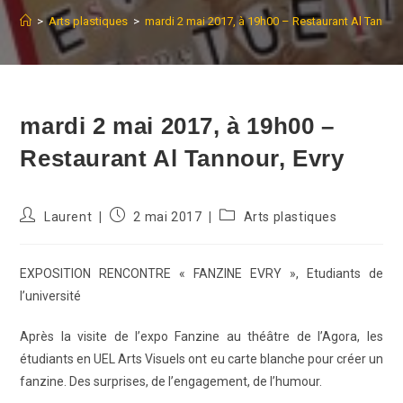
>
Arts plastiques
>
mardi 2 mai 2017, à 19h00 – Restaurant Al Tannour
mardi 2 mai 2017, à 19h00 –
Restaurant Al Tannour, Evry
Auteur/autrice
Publication
Post
Laurent
2 mai 2017
Arts plastiques
de
publiée :
category:
la
publication :
EXPOSITION RENCONTRE
« FANZINE EVRY », Etudiants de
l’université
Après la visite de l’expo Fanzine au théâtre de l’Agora, les
étudiants en UEL Arts Visuels ont eu carte blanche pour créer un
fanzine. Des surprises, de l’engagement, de l’humour.