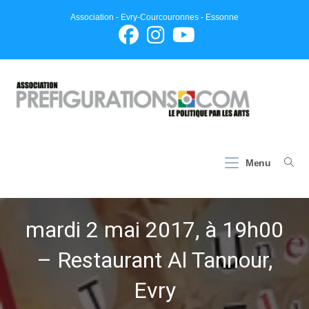
Skip
Association - Evry-Courcouronnes - Essonne
to
content
Menu
mardi 2 mai 2017, à 19h00
– Restaurant Al Tannour,
Evry