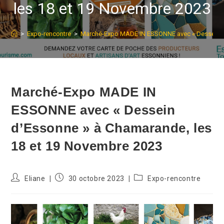
les 18 et 19 Novembre 2023
>
Expo-rencontre
>
Marché-Expo MADE IN ESSONNE avec « Dessein d’
Marché-Expo MADE IN
ESSONNE avec « Dessein
d’Essonne » à Chamarande, les
18 et 19 Novembre 2023
Auteur/autrice
Publication
Post
Eliane
30 octobre 2023
Expo-rencontre
de
publiée :
category:
la
publication :