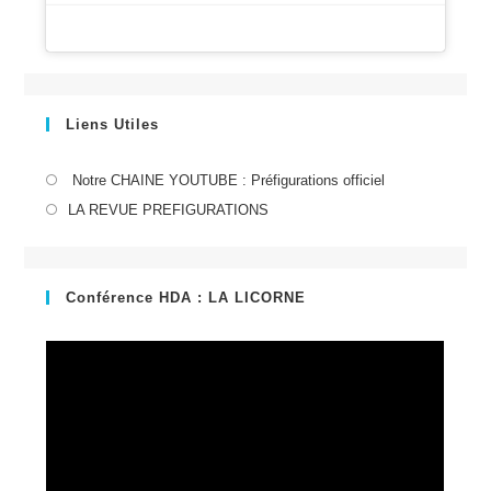
Liens Utiles
S’ouvre
Notre CHAINE YOUTUBE : Préfigurations officiel
dans
S’ouvre
LA REVUE PREFIGURATIONS
un
dans
nouvel
un
onglet
nouvel
Conférence HDA : LA LICORNE
onglet