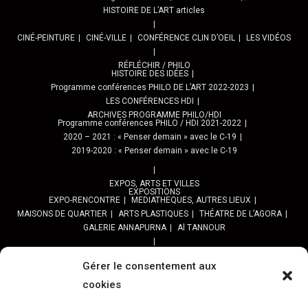
HISTOIRE DE L’ART articles
CINÉ-PEINTURE
CINÉ-VILLE
CONFÉRENCE CLIN D’OEIL
LES VIDÉOS
RÉFLÉCHIR / PHILO
HISTOIRE DES IDÉES
Programme conférences PHILO DE L’ART 2022-2023
LES CONFÉRENCES HDI
ARCHIVES PROGRAMME PHILO/HDI
Programme conférences PHILO / HDI 2021-2022
2020 – 2021 : « Penser demain » avec le C-19
2019-2020 : « Penser demain » avec le C-19
EXPOS, ARTS ET VILLES
EXPOSITIONS
EXPO-RENCONTRE
MEDIATHEQUES, AUTRES LIEUX
MAISONS DE QUARTIER
ARTS PLASTIQUES
THÉATRE DE L’AGORA
GALERIE ANNAPURNA
Al TANNOUR
BALADES, SORTIES
PPROGRAMME DES BALADES URBAINES 2025
Gérer le consentement aux
PROGRAMME BALADES en Essonne 2024
cookies
URBAN SKETCHERS ESSONNE