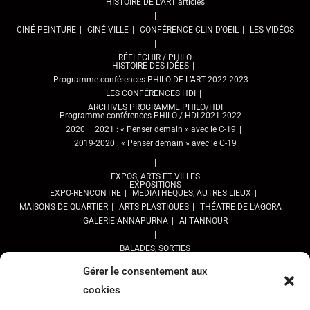
HISTOIRE DE L’ART articles
CINÉ-PEINTURE
CINÉ-VILLE
CONFÉRENCE CLIN D’OEIL
LES VIDÉOS
RÉFLÉCHIR / PHILO
HISTOIRE DES IDÉES
Programme conférences PHILO DE L’ART 2022-2023
LES CONFÉRENCES HDI
ARCHIVES PROGRAMME PHILO/HDI
Programme conférences PHILO / HDI 2021-2022
2020 – 2021 : « Penser demain » avec le C-19
2019-2020 : « Penser demain » avec le C-19
EXPOS, ARTS ET VILLES
EXPOSITIONS
EXPO-RENCONTRE
MEDIATHEQUES, AUTRES LIEUX
MAISONS DE QUARTIER
ARTS PLASTIQUES
THÉATRE DE L’AGORA
GALERIE ANNAPURNA
Al TANNOUR
BALADES, SORTIES
PPROGRAMME DES BALADES URBAINES 2025
Gérer le consentement aux
PROGRAMME BALADES en Essonne 2024
cookies
URBAN SKETCHERS ESSONNE
Programme SORTIES URBAN SKETCHER 2024-2025 :