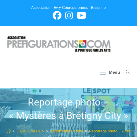
Association - Evry-Courcouronnes - Essonne
Menu
Reportage photo –
« Mystères à Brétigny City »
>
L’ASSOCIATION
>
Reportages Photos
>
Reportage photo – « Mystère