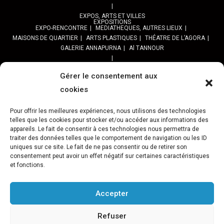
EXPOS, ARTS ET VILLES
EXPOSITIONS
EXPO-RENCONTRE
MEDIATHEQUES, AUTRES LIEUX
MAISONS DE QUARTIER
ARTS PLASTIQUES
THÉATRE DE L’AGORA
GALERIE ANNAPURNA
Al TANNOUR
BALADES, SORTIES
PPROGRAMME DES BALADES URBAINES 2025
Gérer le consentement aux
PROGRAMME BALADES en Essonne 2024
cookies
URBAN SKETCHERS ESSONNE
Programme SORTIES URBAN SKETCHER 2024-2025 :
Pour offrir les meilleures expériences, nous utilisons des technologies
Archives URBAN SKETCHERS ESSONNE
telles que les cookies pour stocker et/ou accéder aux informations des
appareils. Le fait de consentir à ces technologies nous permettra de
traiter des données telles que le comportement de navigation ou les ID
ATELIERS CULTURELS
STREET ART
JEU URBAIN « JeSuisMaVille »
uniques sur ce site. Le fait de ne pas consentir ou de retirer son
consentement peut avoir un effet négatif sur certaines caractéristiques
L’ASSOCIATION
et fonctions.
PRÉSENTATION
NOS PRESTATIONS
ASSOCIATION ET PROJETS
Gâteau d’Evry-C.
Retour sur 15 ans d’actions Préfigurations
FESTIVAL VILLES &TOILES-programme 2024
Accepter
Archives Festival Villes & Toiles
Reportages Photos
Refuser
NOS PARTENAIRES
Téléchargement / Logos / Documents