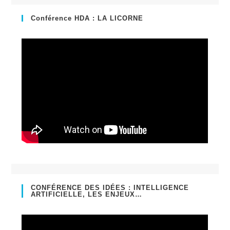
nouvel
un
onglet
nouvel
Conférence HDA : LA LICORNE
onglet
CONFÉRENCE DES IDÉES : INTELLIGENCE
ARTIFICIELLE, LES ENJEUX…