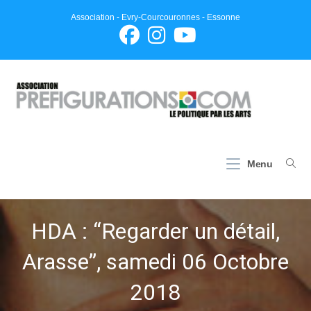
Skip
Association - Evry-Courcouronnes - Essonne
to
content
Menu
HDA : “Regarder un détail,
Arasse”, samedi 06 Octobre
2018