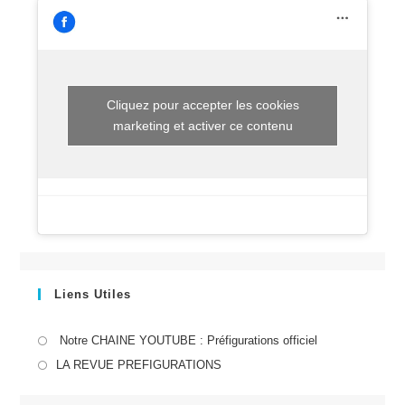
Cliquez pour accepter les cookies
marketing et activer ce contenu
Liens Utiles
S’ouvre
Notre CHAINE YOUTUBE : Préfigurations officiel
dans
S’ouvre
LA REVUE PREFIGURATIONS
un
dans