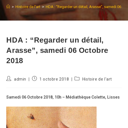
>
Histoire de l'art
>
HDA : “Regarder un détail, Arasse”, samedi 06 Oc
HDA : “Regarder un détail,
Arasse”, samedi 06 Octobre
2018
Auteur/autrice
Publication
Post
admin
1 octobre 2018
Histoire de l'art
de
publiée :
category:
la
publication :
Samedi 06 Octobre 2018, 10h – Médiathèque Colette, Lisses