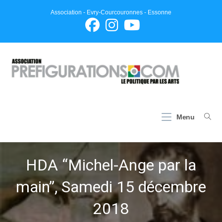
Skip
Association - Evry-Courcouronnes - Essonne
to
content
Menu
HDA “Michel-Ange par la
main”, Samedi 15 décembre
2018