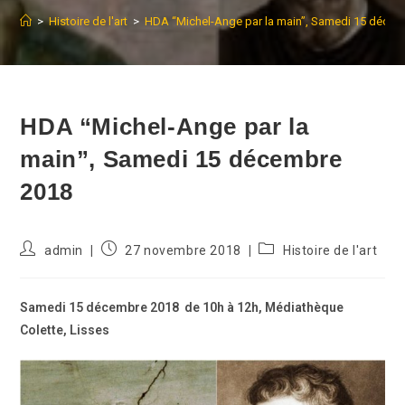
>
Histoire de l'art
>
HDA “Michel-Ange par la main”, Samedi 15 déce
HDA “Michel-Ange par la
main”, Samedi 15 décembre
2018
Auteur/autrice
Publication
Post
admin
27 novembre 2018
Histoire de l'art
de
publiée :
category:
la
publication :
Samedi 15 décembre 2018 de 10h à 12h, Médiathèque
Colette, Lisses