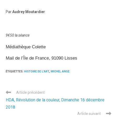
Par
Audrey Moutardier
9€50 la séance
Médiathèque Colette
Mail de l’Île de France, 91090 Lisses
ÉTIQUETTES
:
HISTOIRE DE L'ART
,
MICHEL ANGE
Read
Article précédent
more
HDA, Révolution de la couleur, Dimanche 16 décembre
articles
2018
Article suivant