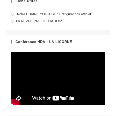
Liens Utiles
S’ouvre
Notre CHAINE YOUTUBE : Préfigurations officiel
dans
S’ouvre
LA REVUE PREFIGURATIONS
un
dans
nouvel
un
onglet
nouvel
Conférence HDA : LA LICORNE
onglet