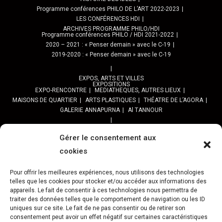
Programme conférences PHILO DE L’ART 2022-2023
LES CONFÉRENCES HDI
ARCHIVES PROGRAMME PHILO/HDI
Programme conférences PHILO / HDI 2021-2022
2020 – 2021 : « Penser demain » avec le C-19
2019-2020 : « Penser demain » avec le C-19
EXPOS, ARTS ET VILLES
EXPOSITIONS
EXPO-RENCONTRE
MEDIATHEQUES, AUTRES LIEUX
MAISONS DE QUARTIER
ARTS PLASTIQUES
THÉATRE DE L’AGORA
GALERIE ANNAPURNA
Al TANNOUR
BALADES, SORTIES
PPROGRAMME DES BALADES URBAINES 2025
Gérer le consentement aux
PROGRAMME BALADES en Essonne 2024
cookies
URBAN SKETCHERS ESSONNE
Programme SORTIES URBAN SKETCHER 2024-2025 :
Pour offrir les meilleures expériences, nous utilisons des technologies
telles que les cookies pour stocker et/ou accéder aux informations des
Archives URBAN SKETCHERS ESSONNE
appareils. Le fait de consentir à ces technologies nous permettra de
traiter des données telles que le comportement de navigation ou les ID
ATELIERS CULTURELS
STREET ART
JEU URBAIN « JeSuisMaVille »
uniques sur ce site. Le fait de ne pas consentir ou de retirer son
consentement peut avoir un effet négatif sur certaines caractéristiques
L’ASSOCIATION