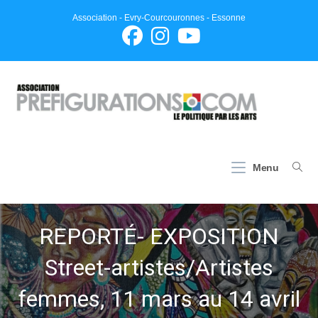
Skip
Association - Evry-Courcouronnes - Essonne
to
content
Menu
REPORTÉ- EXPOSITION
Street-artistes/Artistes
femmes, 11 mars au 14 avril