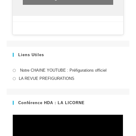
Liens Utiles
S’ouvre
Notre CHAINE YOUTUBE : Préfigurations officiel
dans
S’ouvre
LA REVUE PREFIGURATIONS
un
dans
nouvel
un
onglet
nouvel
Conférence HDA : LA LICORNE
onglet