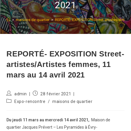
2021
>
maisons de quartier
>
REPORTÉ- EXPOSITION Street-artistes/Artiste
REPORTÉ- EXPOSITION Street-
artistes/Artistes femmes, 11
mars au 14 avril 2021
Auteur/autrice
Publication
admin
28 février 2021
de
publiée :
Post
Expo-rencontre
/
maisons de quartier
la
category:
publication :
Du jeudi 11 mars au mercredi 14 avril 2021,
Maison de
quartier Jacques Prévert – Les Pyramides à Évry-